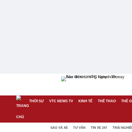
THỜI SỰ
VTC NEWS TV
KINH TẾ
THỂ THAO
THẾ G
SAO VÀ XE
TƯ VẤN
TIN XE 247
TRẢI NGHI