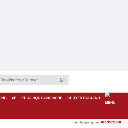
ỐNG
XE
KHOA HỌC CÔNG NGHỆ
CHUYỂN ĐỔI XANH
Liên hệ quảng cáo:
024 36321588