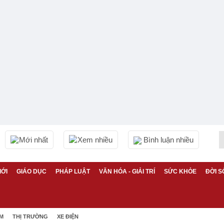
Mới nhất
Xem nhiều
Bình luận nhiều
IỚI
GIÁO DỤC
PHÁP LUẬT
VĂN HÓA - GIẢI TRÍ
SỨC KHỎE
ĐỜI S
ỆM
THỊ TRƯỜNG
XE ĐIỆN