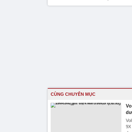
CÙNG CHUYÊN MỤC
Vo
dư
Vo
9X 