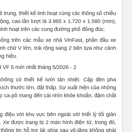
 trung, thiết kế linh hoạt cùng các thông số chiều
ộng, cao lần lượt là 3.965 x 1.720 x 1.580 (mm),
linh hoạt trên các cung đường phố đông đúc.
hống trên các mẫu xe nhà VinFast, phần đầu xe
nh chữ V lớn, trải rộng sang 2 bên tựa như cánh
ng hiệu.
hông có thiết kế lưới tản nhiệt. Cặp đèn pha
 kích thước lớn, đặt thấp. Sự xuất hiện của những
p ca-pô mang đến cái nhìn khỏe khoắn, đậm chất
điệu với khu vực bên ngoài với triết lý tối giản
Xe được trang bị 2 màn hình điện tử, trong đó,
thông tin hỗ trợ lái phía sau vô-lăng không phải