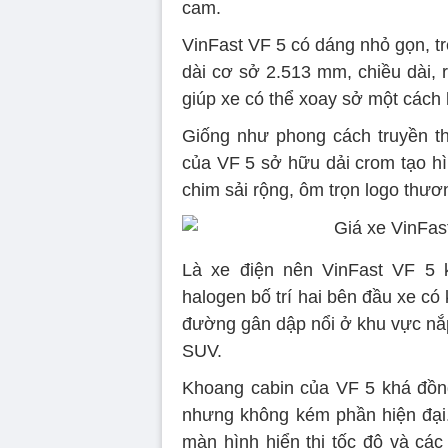
cam.
VinFast VF 5 có dáng nhỏ gọn, trẻ
dài cơ sở 2.513 mm, chiều dài, r
giúp xe có thể xoay sở một cách 
Giống như phong cách truyền t
của VF 5 sở hữu dải crom tạo hì
chim sải rộng, ôm trọn logo thươ
Là xe điện nên VinFast VF 5 k
halogen bố trí hai bên đầu xe có
đường gân dập nổi ở khu vực nắ
SUV.
Khoang cabin của VF 5 khá đồng 
nhưng không kém phần hiện đại. 
màn hình hiển thị tốc độ và các 