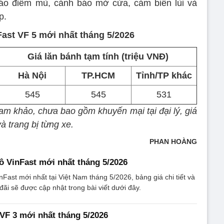
báo điểm mù, cảnh báo mở cửa, cảm biến lùi và
p.
ast VF 5 mới nhất tháng 5/2026
Giá lăn bánh tạm tính (triệu VNĐ)
Hà Nội
TP.HCM
Tỉnh/TP khác
545
545
531
am khảo, chưa bao gồm khuyến mại tại đại lý, giá
à trang bị từng xe.
PHAN HOÀNG
tô VinFast mới nhất tháng 5/2026
nFast mới nhất tại Việt Nam tháng 5/2026, bảng giá chi tiết và
đãi sẽ được cập nhật trong bài viết dưới đây.
 VF 3 mới nhất tháng 5/2026