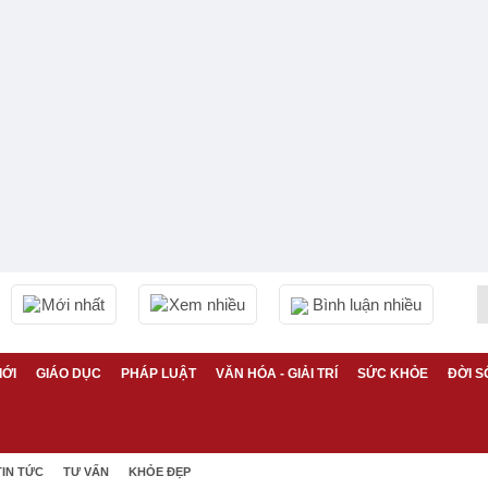
Mới nhất
Xem nhiều
Bình luận nhiều
IỚI
GIÁO DỤC
PHÁP LUẬT
VĂN HÓA - GIẢI TRÍ
SỨC KHỎE
ĐỜI S
TIN TỨC
TƯ VẤN
KHỎE ĐẸP