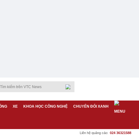
ỐNG
XE
KHOA HỌC CÔNG NGHỆ
CHUYỂN ĐỔI XANH
Liên hệ quảng cáo:
024 36321588