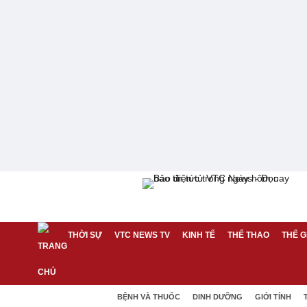
THỜI SỰ
VTC NEWS TV
KINH TẾ
THỂ THAO
THẾ G
BỆNH VÀ THUỐC
DINH DƯỠNG
GIỚI TÍNH