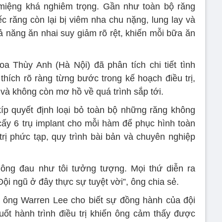
 miệng khá nghiêm trọng. Gần như toàn bộ răng
 răng còn lại bị viêm nha chu nặng, lung lay và
 năng ăn nhai suy giảm rõ rệt, khiến mỗi bữa ăn
a Thùy Anh (Hà Nội) đã phân tích chi tiết tình
 thích rõ ràng từng bước trong kế hoạch điều trị,
và không còn mơ hồ về quá trình sắp tới.
íp quyết định loại bỏ toàn bộ những răng không
 cấy 6 trụ implant cho mỗi hàm để phục hình toàn
trị phức tạp, quy trình bài bản và chuyên nghiệp
không đau như tôi tưởng tượng. Mọi thứ diễn ra
i ngũ ở đây thực sự tuyệt vời”, ông chia sẻ.
, ông Warren Lee cho biết sự đồng hành của đội
uốt hành trình điều trị khiến ông cảm thấy được