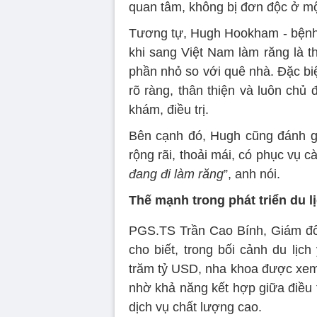
quan tâm, không bị đơn độc ở một
Tương tự, Hugh Hookham - bệnh 
khi sang Việt Nam làm răng là th
phần nhỏ so với quê nhà. Đặc biệt
rõ ràng, thân thiện và luôn chủ
khám, điều trị.
Bên cạnh đó, Hugh cũng đánh g
rộng rãi, thoải mái, có phục vụ 
đang đi làm răng
”, anh nói.
Thế mạnh trong phát triển du lị
PGS.TS Trần Cao Bính, Giám đ
cho biết, trong bối cảnh du lịc
trăm tỷ USD, nha khoa được xem 
nhờ khả năng kết hợp giữa điều t
dịch vụ chất lượng cao.