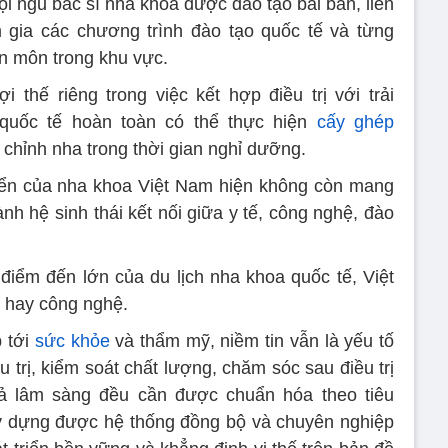
i ngũ bác sĩ nha khoa được đào tạo bài bản, liên
m gia các chương trình đào tạo quốc tế và từng
n môn trong khu vực.
 thế riêng trong việc kết hợp điều trị với trải
 quốc tế hoàn toàn có thể thực hiện
cấy ghép
chỉnh nha trong thời gian nghỉ dưỡng.
riển của nha khoa Việt Nam hiện không còn mang
nh hệ sinh thái kết nối giữa y tế, công nghệ, đào
 điểm đến lớn của du lịch nha khoa quốc tế, Việt
á hay công nghệ.
p tới
sức khỏe
và thẩm mỹ, niềm tin vẫn là yếu tố
u trị, kiểm soát chất lượng, chăm sóc sau điều trị
ả lâm sàng đều cần được chuẩn hóa theo tiêu
y dựng được hệ thống đồng bộ và chuyên nghiệp