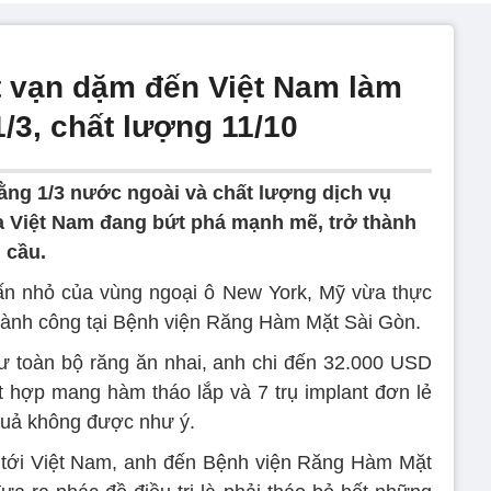
 vạn dặm đến Việt Nam làm
1/3, chất lượng 11/10
bằng 1/3 nước ngoài và chất lượng dịch vụ
a Việt Nam đang bứt phá mạnh mẽ, trở thành
 cầu.
rấn nhỏ của vùng ngoại ô New York, Mỹ vừa thực
 thành công tại Bệnh viện Răng Hàm Mặt Sài Gòn.
ư toàn bộ răng ăn nhai, anh chi đến 32.000 USD
ết hợp mang hàm tháo lắp và 7 trụ implant đơn lẻ
quả không được như ý.
u tới Việt Nam, anh đến Bệnh viện Răng Hàm Mặt