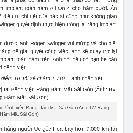
a ra phác đồ điều trị là phải tháo bỏ hết những
cắm Implant toàn hàm All On 4 cho hàm dưới. Ấn
 điều trị chi tiết của bác sĩ cũng như không gian
nger quyết định thực hiện trồng lại răng implant
n được, anh Roger Swinger vui mừng và cho biết
háng để giải quyết công việc, anh sẽ quay trở lại
implant toàn hàm trên. Anh nói nếu có bạn bè cần
ới bệnh viện.
điểm 10, tôi sẽ chấm 11/10
” - anh nhận xét.
 tại Bệnh viện Răng Hàm Mặt Sài Gòn (Ảnh: BV Răng
Hàm Mặt Sài Gòn)
ch hàng người Úc gốc Hoa bay hơn 7.000 km tới