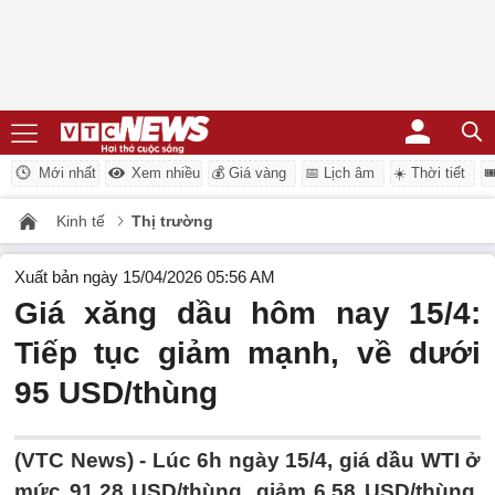
Mới nhất
Xem nhiều
💰 Giá vàng
📅 Lịch âm
☀️ Thời tiết

Kinh tế
Thị trường
Xuất bản ngày 15/04/2026 05:56 AM
Giá xăng dầu hôm nay 15/4:
Tiếp tục giảm mạnh, về dưới
95 USD/thùng
(VTC News) -
Lúc 6h ngày 15/4, giá dầu WTI ở
mức 91,28 USD/thùng, giảm 6,58 USD/thùng,