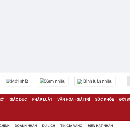
Mới nhất
Xem nhiều
Bình luận nhiều
IỚI
GIÁO DỤC
PHÁP LUẬT
VĂN HÓA - GIẢI TRÍ
SỨC KHỎE
ĐỜI S
 CHÍNH
DOANH NHÂN
DU LỊCH
TIN GIÁ VÀNG
ĐIỆN HẠT NHÂN