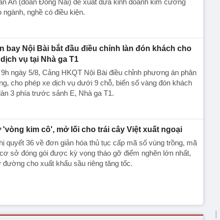
ân An (đoàn Đồng Nai) đề xuất đưa kinh doanh kim cương
 ngành, nghề có điều kiện.
n bay Nội Bài bắt đầu điều chỉnh làn đón khách cho
 dịch vụ tại Nhà ga T1
 9h ngày 5/8, Cảng HKQT Nội Bài điều chỉnh phương án phân
ng, cho phép xe dịch vụ dưới 9 chỗ, biển số vàng đón khách
 làn 3 phía trước sảnh E, Nhà ga T1.
 'vòng kim cô', mở lối cho trái cây Việt xuất ngoại
ị quyết 36 về đơn giản hóa thủ tục cấp mã số vùng trồng, mã
cơ sở đóng gói được kỳ vọng tháo gỡ điểm nghẽn lớn nhất,
đường cho xuất khẩu sầu riêng tăng tốc.