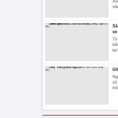
Xu
vào
Sâ
xe
Từ
luồ
tại
Gỡ
Ngh
số 
mở 