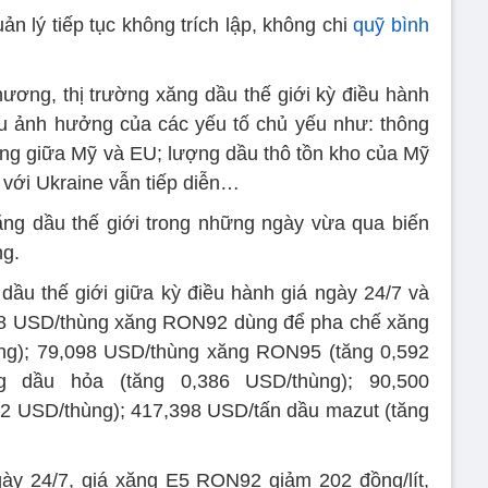
ản lý tiếp tục không trích lập, không chi
quỹ bình
hương, thị trường xăng dầu thế giới kỳ điều hành
hịu ảnh hưởng của các yếu tố chủ yếu như: thông
ung giữa Mỹ và EU; lượng dầu thô tồn kho của Mỹ
 với Ukraine vẫn tiếp diễn…
ăng dầu thế giới trong những ngày vừa qua biến
ng.
ầu thế giới giữa kỳ điều hành giá ngày 24/7 và
408 USD/thùng xăng RON92 dùng để pha chế xăng
g); 79,098 USD/thùng xăng RON95 (tăng 0,592
g dầu hỏa (tăng 0,386 USD/thùng); 90,500
52 USD/thùng); 417,398 USD/tấn dầu mazut (tăng
gày 24/7, giá xăng E5 RON92 giảm 202 đồng/lít,