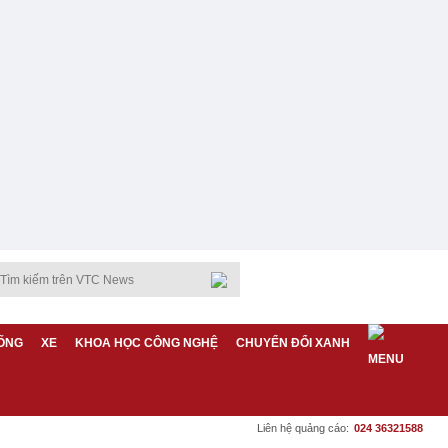
ỐNG
XE
KHOA HỌC CÔNG NGHỆ
CHUYỂN ĐỔI XANH
Liên hệ quảng cáo:
024 36321588