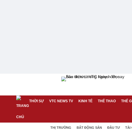
THỜI SỰ
VTC NEWS TV
KINH TẾ
THỂ THAO
THẾ G
THỊ TRƯỜNG
BẤT ĐỘNG SẢN
ĐẦU TƯ
TÀI