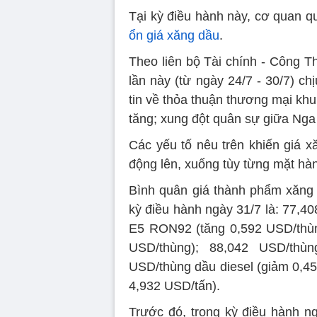
Tại kỳ điều hành này, cơ quan qu
ổn giá xăng dầu
.
Theo liên bộ Tài chính - Công T
lần này (từ ngày 24/7 - 30/7) c
tin về thỏa thuận thương mại kh
tăng; xung đột quân sự giữa Nga
Các yếu tố nêu trên khiến giá x
động lên, xuống tùy từng mặt hà
Bình quân giá thành phẩm xăng d
kỳ điều hành ngày 31/7 là: 77,
E5 RON92 (tăng 0,592 USD/thùn
USD/thùng); 88,042 USD/thùn
USD/thùng dầu diesel (giảm 0,4
4,932 USD/tấn).
Trước đó, trong kỳ điều hành n