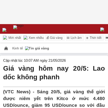
Mới nhất
Xem nhiều
💰 Giá vàng
📅 Lịch âm
☀️ Thời tiết

Kinh tế
Tin giá vàng
Cập nhật lúc 10:07 AM ngày 21/05/2026
Giá vàng hôm nay 20/5: Lao
dốc không phanh
(VTC News) -
Sáng 20/5, giá vàng thế giới
được niêm yết trên Kitco ở mức 4.480
USD/ounce, giảm 95 USD/ounce so với đầu