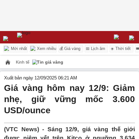
Mới nhất
Xem nhiều
💰 Giá vàng
📅 Lịch âm
☀️ Thời tiết

Kinh tế
Tin giá vàng
Xuất bản ngày 12/09/2025 06:21 AM
Giá vàng hôm nay 12/9: Giảm
nhẹ, giữ vững mốc 3.600
USD/ounce
(VTC News) -
Sáng 12/9, giá vàng thế giới
được niêm yết trên Kitco ở ngưỡng 3.634