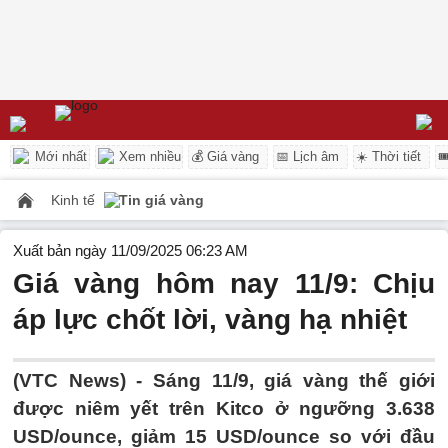
Mới nhất
Xem nhiều
💰 Giá vàng
📅 Lịch âm
☀️ Thời tiết

Kinh tế
Tin giá vàng
Xuất bản ngày 11/09/2025 06:23 AM
Giá vàng hôm nay 11/9: Chịu
áp lực chốt lời, vàng hạ nhiệt
(VTC News) -
Sáng 11/9, giá vàng thế giới
được niêm yết trên Kitco ở ngưỡng 3.638
USD/ounce, giảm 15 USD/ounce so với đầu