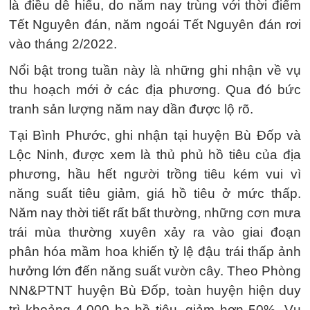
là điều dễ hiểu, do năm nay trùng với thời điểm
Tết Nguyên đán, năm ngoái Tết Nguyên đán rơi
vào tháng 2/2022.
Nổi bật trong tuần này là những ghi nhận về vụ
thu hoạch mới ở các địa phương. Qua đó bức
tranh sản lượng năm nay dần được lộ rõ.
Tại Bình Phước, ghi nhận tại huyện Bù Đốp và
Lộc Ninh, được xem là thủ phủ hồ tiêu của địa
phương, hầu hết người trồng tiêu kém vui vì
năng suất tiêu giảm, giá hồ tiêu ở mức thấp.
Năm nay thời tiết rất bất thường, những cơn mưa
trái mùa thường xuyên xảy ra vào giai đoạn
phân hóa mầm hoa khiến tỷ lệ đậu trái thấp ảnh
hưởng lớn đến năng suất vườn cây. Theo Phòng
NN&PTNT huyện Bù Đốp, toàn huyện hiện duy
trì khoảng 4.000 ha hồ tiêu, giảm hơn 50%. Vụ