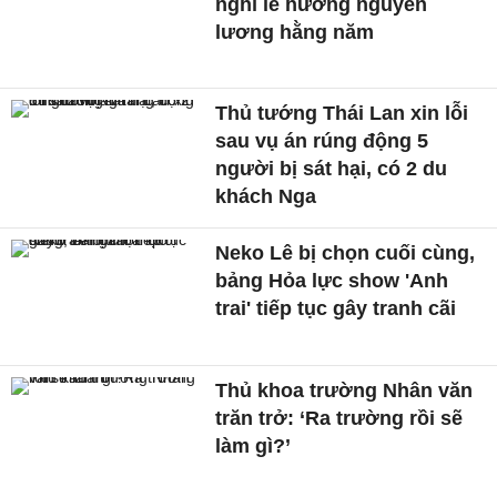
nghỉ lễ hưởng nguyên
lương hằng năm
Thủ tướng Thái Lan xin lỗi
sau vụ án rúng động 5
người bị sát hại, có 2 du
khách Nga
Neko Lê bị chọn cuối cùng,
bảng Hỏa lực show 'Anh
trai' tiếp tục gây tranh cãi
Thủ khoa trường Nhân văn
trăn trở: ‘Ra trường rồi sẽ
làm gì?’