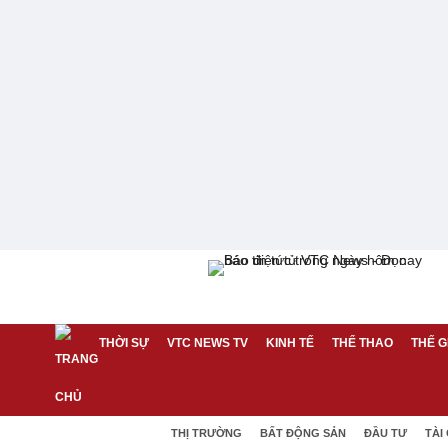
THỜI SỰ
VTC NEWS TV
KINH TẾ
THỂ THAO
THẾ G
THỊ TRƯỜNG
BẤT ĐỘNG SẢN
ĐẦU TƯ
TÀI