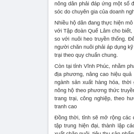
nông dân phải đáp ứng một số đi
sóc do chuyên gia của doanh ng
Nhiều hộ dân đang thực hiện mô 
với Tập đoàn Quế Lâm cho biết, 
so với nuôi heo truyền thống. Đ
người chăn nuôi phải áp dụng kỹ
trại theo quy chuẩn chung.
Còn tại tỉnh Vĩnh Phúc, nhằm phát
địa phương, nâng cao hiệu quả k
ngành sản xuất hàng hóa, thời g
nông hộ theo phương thức truyề
trang trại, công nghiệp, theo 
tranh cao
Đồng thời, tỉnh sẽ mở rộng các
tập trung hiện đại, thành lập c
xuất chăn nuôi, tiêu thụ sản phẩ