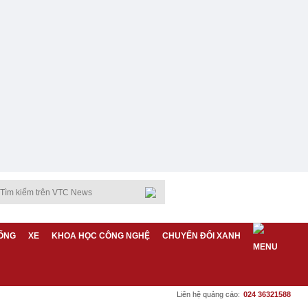
ỐNG
XE
KHOA HỌC CÔNG NGHỆ
CHUYỂN ĐỔI XANH
Liên hệ quảng cáo:
024 36321588