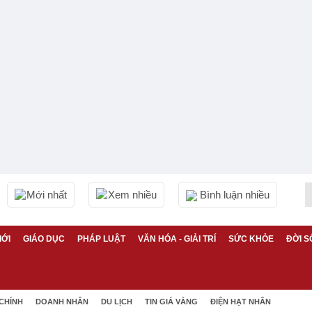
Mới nhất
Xem nhiều
Bình luận nhiều
IỚI
GIÁO DỤC
PHÁP LUẬT
VĂN HÓA - GIẢI TRÍ
SỨC KHỎE
ĐỜI S
 CHÍNH
DOANH NHÂN
DU LỊCH
TIN GIÁ VÀNG
ĐIỆN HẠT NHÂN