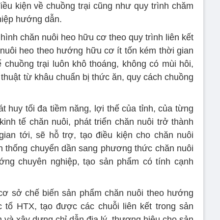
ều kiện về chuồng trại cũng như quy trình chăm
hiệp hướng dẫn.
hình chăn nuôi heo hữu cơ theo quy trình liên kết
nuôi heo theo hướng hữu cơ ít tốn kém thời gian
ể chuồng trại luôn khô thoáng, không có mùi hôi,
 thuật từ khâu chuẩn bị thức ăn, quy cách chuồng
 huy tối đa tiềm năng, lợi thế của tỉnh, của từng
inh tế chăn nuôi, phát triển chăn nuôi trở thành
ian tới, sẽ hỗ trợ, tạo điều kiện cho chăn nuôi
n thống chuyển dần sang phương thức chăn nuôi
hướng chuyên nghiệp, tạo sản phẩm có tính cạnh
 cơ sở chế biến sản phẩm chăn nuôi theo hướng
ác tổ HTX, tạo được các chuỗi liên kết trong sản
m và xây dựng chỉ dẫn địa lý, thương hiệu cho sản