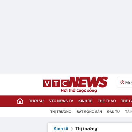
Mới
THỜI SỰ
VTC NEWS TV
KINH TẾ
THỂ THAO
THẾ G
THỊ TRƯỜNG
BẤT ĐỘNG SẢN
ĐẦU TƯ
TÀI
Kinh tế
Thị trường