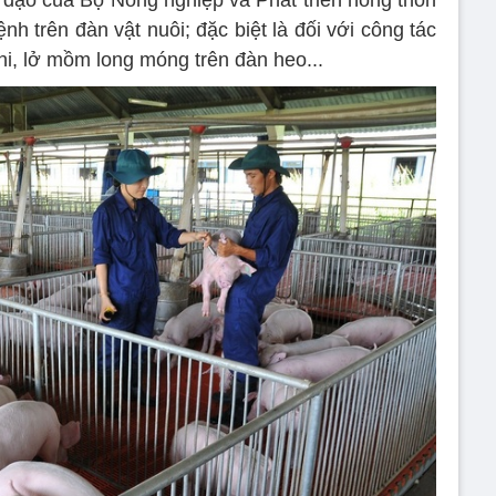
 đạo của Bộ Nông nghiệp và Phát triển nông thôn
h trên đàn vật nuôi; đặc biệt là đối với công tác
hi, lở mồm long móng trên đàn heo...