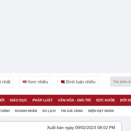
 nhất
Xem nhiều
Bình luận nhiều
IỚI
GIÁO DỤC
PHÁP LUẬT
VĂN HÓA - GIẢI TRÍ
SỨC KHỎE
ĐỜI S
 CHÍNH
DOANH NHÂN
DU LỊCH
TIN GIÁ VÀNG
ĐIỆN HẠT NHÂN
Xuất bản ngày 09/02/2023 08:02 PM