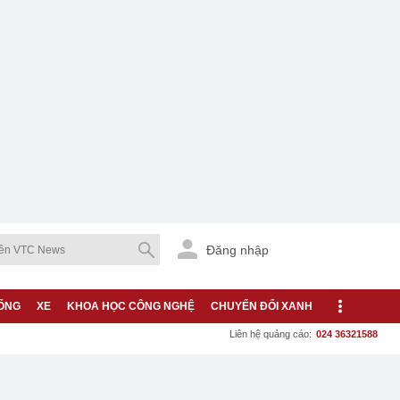
Đăng nhập
ỐNG
XE
KHOA HỌC CÔNG NGHỆ
CHUYỂN ĐỔI XANH
Liên hệ quảng cáo:
024 36321588