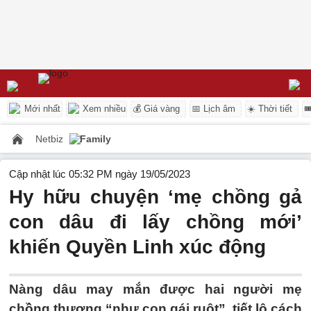
Mới nhất
Xem nhiều
💰 Giá vàng
📅 Lịch âm
☀️ Thời tiết

Netbiz
Family
Cập nhật lúc 05:32 PM ngày 19/05/2023
Hy hữu chuyện ‘mẹ chồng gả
con dâu đi lấy chồng mới’
khiến Quyền Linh xúc động
Nàng dâu may mắn được hai người mẹ
chồng thương “như con gái ruột”, tiết lộ cách