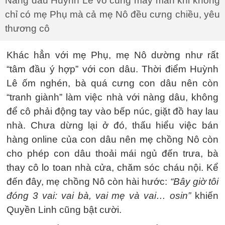
Nàng dâu Huỳnh Lê vô cùng may mắn khi không
chỉ có mẹ Phụ mà cả mẹ Nô đều cưng chiều, yêu
thương cô
Khác hẳn với mẹ Phụ, mẹ Nô dường như rất
“tâm đầu ý hợp” với con dâu. Thời điểm Huỳnh
Lê ốm nghén, bà quá cưng con dâu nên còn
“tranh giành” làm việc nhà với nàng dâu, không
để cô phải động tay vào bếp núc, giặt đồ hay lau
nhà. Chưa dừng lại ở đó, thấu hiểu việc bán
hàng online của con dâu nên mẹ chồng Nô còn
cho phép con dâu thoải mái ngủ đến trưa, bà
thay cô lo toan nhà cửa, chăm sóc cháu nội. Kể
đến đây, mẹ chồng Nô còn hài hước:
“Bây giờ tôi
đóng 3 vai: vai bà, vai mẹ và vai… osin”
khiến
Quyền Linh cũng bật cười.