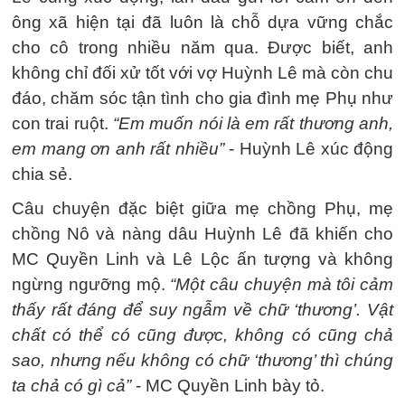
ông xã hiện tại đã luôn là chỗ dựa vững chắc
cho cô trong nhiều năm qua. Được biết, anh
không chỉ đối xử tốt với vợ Huỳnh Lê mà còn chu
đáo, chăm sóc tận tình cho gia đình mẹ Phụ như
con trai ruột.
“Em muốn nói là em rất thương anh,
em mang ơn anh rất nhiều”
- Huỳnh Lê xúc động
chia sẻ.
Câu chuyện đặc biệt giữa mẹ chồng Phụ, mẹ
chồng Nô và nàng dâu Huỳnh Lê đã khiến cho
MC Quyền Linh và Lê Lộc ấn tượng và không
ngừng ngưỡng mộ.
“Một câu chuyện mà tôi cảm
thấy rất đáng để suy ngẫm về chữ ‘thương’. Vật
chất có thể có cũng được, không có cũng chả
sao, nhưng nếu không có chữ ‘thương’ thì chúng
ta chả có gì cả”
- MC Quyền Linh bày tỏ.