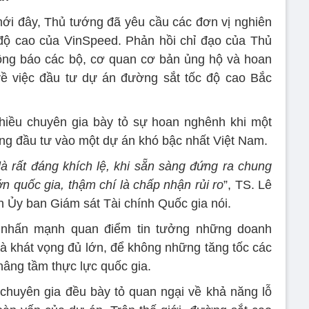
ới đây, Thủ tướng đã yêu cầu các đơn vị nghiên
độ cao của VinSpeed. Phản hồi chỉ đạo của Thủ
ông báo các bộ, cơ quan cơ bản ủng hộ và hoan
ề việc đầu tư dự án đường sắt tốc độ cao Bắc
nhiều chuyên gia bày tỏ sự hoan nghênh khi một
ong đầu tư vào một dự án khó bậc nhất Việt Nam.
à rất đáng khích lệ, khi sẵn sàng đứng ra chung
ớn quốc gia, thậm chí là chấp nhận rủi ro
”, TS. Lê
 Ủy ban Giám sát Tài chính Quốc gia nói.
 nhấn mạnh quan điểm tin tưởng những doanh
và khát vọng đủ lớn, để không những tăng tốc các
âng tầm thực lực quốc gia.
chuyên gia đều bày tỏ quan ngại về khả năng lỗ