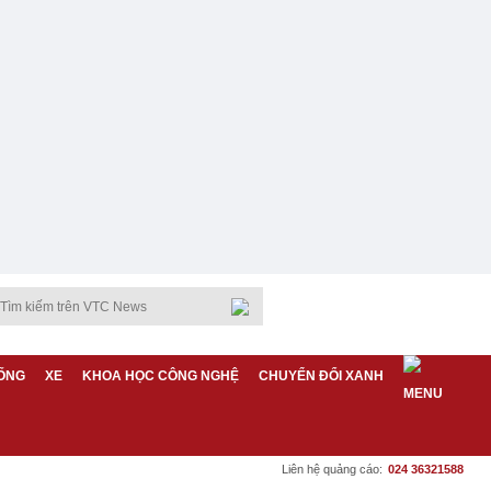
ỐNG
XE
KHOA HỌC CÔNG NGHỆ
CHUYỂN ĐỔI XANH
Liên hệ quảng cáo:
024 36321588