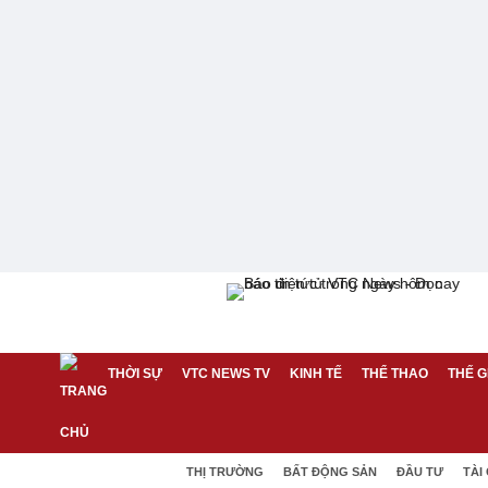
THỜI SỰ
VTC NEWS TV
KINH TẾ
THỂ THAO
THẾ G
THỊ TRƯỜNG
BẤT ĐỘNG SẢN
ĐẦU TƯ
TÀI