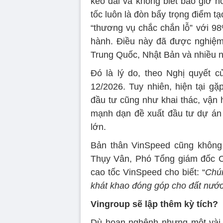
kéo dài và không biết bao giờ h
tốc luôn là đòn bẩy trọng điểm t
“thương vụ chắc chắn lỗ” với 98
hành. Điều này đã được nghiệm
Trung Quốc, Nhật Bản và nhiều 
Đó là lý do, theo Nghị quyết 
12/2026. Tuy nhiên, hiện tại gặ
đầu tư cũng như khai thác, vận 
mạnh dạn đề xuất đầu tư dự án 
lớn.
Bản thân VinSpeed cũng không 
Thụy Vân, Phó Tổng giám đốc C
cao tốc VinSpeed cho biết: “
Chún
khát khao đóng góp cho đất nước
Vingroup sẽ lập thêm kỳ tích?
Dù hoan nghênh nhưng một vài ý