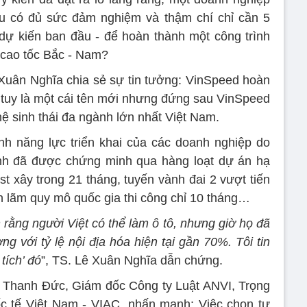
ệu có đủ sức đảm nghiệm và thậm chí chỉ cần 5
dự kiến ban đầu - để hoàn thành một công trình
 cao tốc Bắc - Nam?
 Xuân Nghĩa chia sẻ sự tin tưởng: VinSpeed hoàn
 tuy là một cái tên mới nhưng đứng sau VinSpeed
ệ sinh thái đa ngành lớn nhất Việt Nam.
nh năng lực triển khai của các doanh nghiệp do
h đã được chứng minh qua hàng loạt dự án hạ
st xây trong 21 tháng, tuyến vành đai 2 vượt tiến
iển lãm quy mô quốc gia thi công chỉ 10 tháng…
in rằng người Việt có thể làm ô tô, nhưng giờ họ đã
ng với tỷ lệ nội địa hóa hiện tại gần 70%. Tôi tin
ích’ đó
”, TS. Lê Xuân Nghĩa dẫn chứng.
 Thanh Đức, Giám đốc Công ty Luật ANVI, Trọng
ốc tế Việt Nam - VIAC, nhấn mạnh: Việc chọn tư