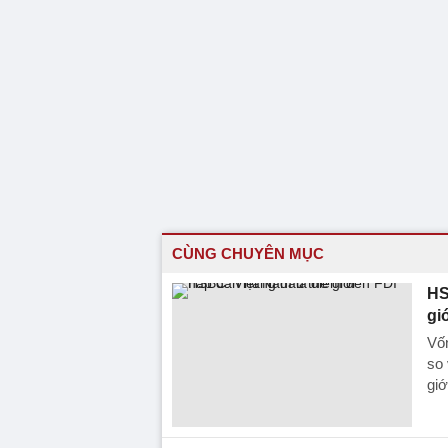
CÙNG CHUYÊN MỤC
HS
gi
Vốn
so 
giớ