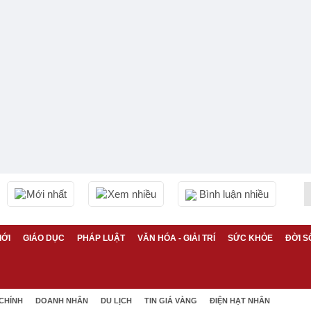
Mới nhất
Xem nhiều
Bình luận nhiều
IỚI
GIÁO DỤC
PHÁP LUẬT
VĂN HÓA - GIẢI TRÍ
SỨC KHỎE
ĐỜI S
 CHÍNH
DOANH NHÂN
DU LỊCH
TIN GIÁ VÀNG
ĐIỆN HẠT NHÂN