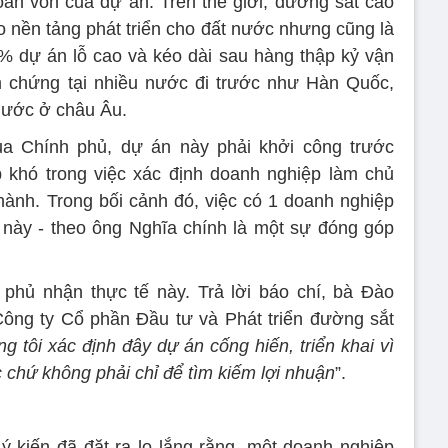
oàn vốn của dự án. Trên thế giới, đường sắt cao
ạo nền tảng phát triển cho đất nước nhưng cũng là
% dự án lỗ cao và kéo dài sau hàng thập kỷ vận
 chứng tại nhiều nước đi trước như Hàn Quốc,
nước ở châu Âu.
của Chính phủ, dự án này phải khởi công trước
p khó trong việc xác định doanh nghiệp làm chủ
hành. Trong bối cảnh đó, việc có 1 doanh nghiệp
này - theo ông Nghĩa chính là một sự đóng góp
phủ nhận thực tế này. Trả lời báo chí, bà Đào
ông ty Cổ phần Đầu tư và Phát triển đường sắt
g tôi xác định đây dự án cống hiến, triển khai vì
 chứ không phải chỉ để tìm kiếm lợi nhuận
”.
 kiến đã đặt ra lo lắng rằng, một doanh nghiệp