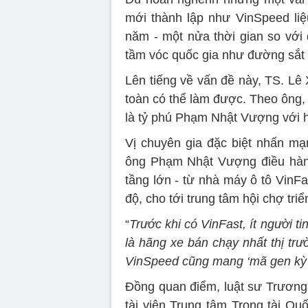
mới thành lập như VinSpeed li
năm - một nửa thời gian so với 
tầm vóc quốc gia như đường sắt
Lên tiếng về vấn đề này, TS. Lê
toàn có thể làm được. Theo ông,
là tỷ phú Phạm Nhật Vượng với h
Vị chuyên gia đặc biệt nhấn mạ
ông Phạm Nhật Vượng điều hàn
tầng lớn - từ nhà máy ô tô VinFa
độ, cho tới trung tâm hội chợ tr
“
Trước khi có VinFast, ít người t
là hãng xe bán chạy nhất thị trườ
VinSpeed cũng mang ‘mã gen kỳ t
Đồng quan điểm, luật sư Trương
tài viên Trung tâm Trọng tài Qu