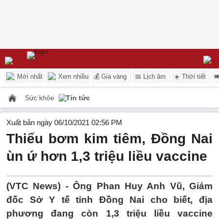
Mới nhất
Xem nhiều
💰 Giá vàng
📅 Lịch âm
☀️ Thời tiết

Sức khỏe
Tin tức
Xuất bản ngày 06/10/2021 02:56 PM
Thiếu bơm kim tiêm, Đồng Nai
ùn ứ hơn 1,3 triệu liều vaccine
(VTC News) -
Ông Phan Huy Anh Vũ, Giám
đốc Sở Y tế tỉnh Đồng Nai cho biết, địa
phương đang còn 1,3 triệu liều vaccine