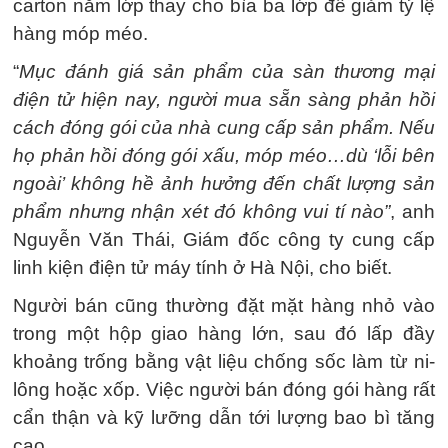
carton năm lớp thay cho bìa ba lớp để giảm tỷ lệ
hàng móp méo.
“
Mục đánh giá sản phẩm của sàn thương mại
điện tử hiện nay, người mua sẵn sàng phản hồi
cách đóng gói của nhà cung cấp sản phẩm. Nếu
họ phản hồi đóng gói xấu, móp méo…dù ‘lỗi bên
ngoài’ không hề ảnh hưởng đến chất lượng sản
phẩm nhưng nhận xét đó không vui tí nào”
, anh
Nguyễn Văn Thái, Giám đốc công ty cung cấp
linh kiện điện tử máy tính ở Hà Nội, cho biết.
Người bán cũng thường đặt mặt hàng nhỏ vào
trong một hộp giao hàng lớn, sau đó lấp đầy
khoảng trống bằng vật liệu chống sốc làm từ ni-
lông hoặc xốp. Việc người bán đóng gói hàng rất
cẩn thận và kỹ lưỡng dẫn tới lượng bao bì tăng
cao.