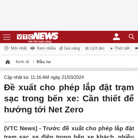
Mới nhất
Xem nhiều
💰 Giá vàng
📅 Lịch âm
☀️ Thời tiết

Kinh tế
Đầu tư
Cập nhật lúc 11:16 AM ngày 21/03/2024
Đề xuất cho phép lắp đặt trạm
sạc trong bến xe: Cần thiết để
hướng tới Net Zero
(VTC News) -
Trước đề xuất cho phép lắp đặt
trạm sạc xe điện trong bến xe khách, nhiều