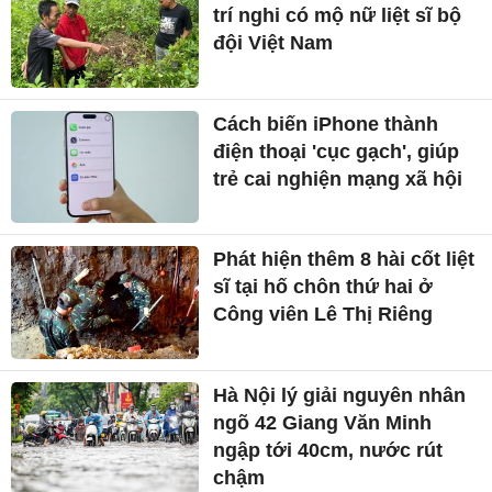
trí nghi có mộ nữ liệt sĩ bộ
đội Việt Nam
Cách biến iPhone thành
điện thoại 'cục gạch', giúp
trẻ cai nghiện mạng xã hội
Phát hiện thêm 8 hài cốt liệt
sĩ tại hố chôn thứ hai ở
Công viên Lê Thị Riêng
Hà Nội lý giải nguyên nhân
ngõ 42 Giang Văn Minh
ngập tới 40cm, nước rút
chậm