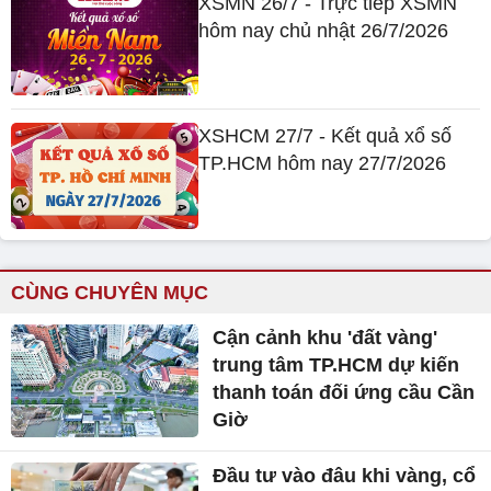
XSMN 26/7 - Trực tiếp XSMN
hôm nay chủ nhật 26/7/2026
XSHCM 27/7 - Kết quả xổ số
TP.HCM hôm nay 27/7/2026
CÙNG CHUYÊN MỤC
Cận cảnh khu 'đất vàng'
trung tâm TP.HCM dự kiến
thanh toán đối ứng cầu Cần
Giờ
Đầu tư vào đâu khi vàng, cổ