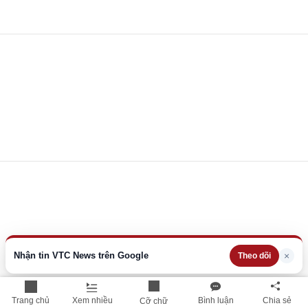
Nhận tin VTC News trên Google
×
Theo dõi
Trang chủ
Xem nhiều
Bình luận
Chia sẻ
Cỡ chữ