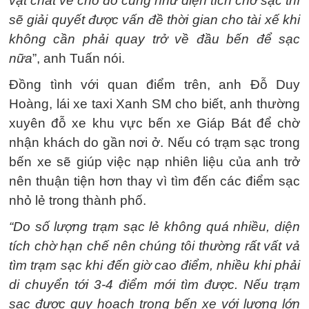
vật chất về chỗ đỗ cũng như diện tích chờ sạc thì
sẽ giải quyết được vấn đề thời gian cho tài xế khi
không cần phải quay trở về đầu bến để sạc
nữa
”, anh Tuấn nói.
Đồng tình với quan điểm trên, anh Đỗ Duy
Hoàng, lái xe taxi Xanh SM cho biết, anh thường
xuyên đỗ xe khu vực bến xe Giáp Bát để chờ
nhận khách do gần nơi ở. Nếu có trạm sạc trong
bến xe sẽ giúp việc nạp nhiên liệu của anh trở
nên thuận tiện hơn thay vì tìm đến các điểm sạc
nhỏ lẻ trong thành phố.
“Do số lượng trạm sạc lẻ không quá nhiều, diện
tích chờ hạn chế nên chúng tôi thường rất vất vả
tìm trạm sạc khi đến giờ cao điểm, nhiều khi phải
di chuyển tới 3-4 điểm mới tìm được. Nếu trạm
sạc được quy hoạch trong bến xe với lượng lớn