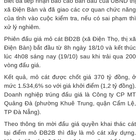
biết đã tiếp nhận báo cáo ban đầu của UBND thị
xã Điện Bàn và đã giao các cơ quan chức năng
của tỉnh vào cuộc kiểm tra, nếu có sai phạm thì
xử lý nghiêm.
Phiên đấu giá mỏ cát BĐ2B (xã Điện Thọ, thị xã
Điện Bàn) bắt đầu từ 8h ngày 18/10 và kết thúc
lúc 4h08 sáng nay (19/10) sau khi trải qua 200
vòng đấu giá.
Kết quả, mỏ cát được chốt giá 370 tỷ đồng, ở
mức 1.534,6% so với giá khởi điểm (1,2 tỷ đồng).
Doanh nghiệp trúng đấu giá là Công ty CP MT
Quảng Đà (phường Khuê Trung, quận Cẩm Lệ,
TP Đà Nẵng).
Theo thông tin mời đấu giá quyền khai thác cát
tại điểm mỏ ĐB2B thì đây là mỏ cát xây dựng.