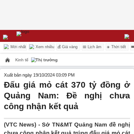
Mới nhất
Xem nhiều
💰 Giá vàng
📅 Lịch âm
☀️ Thời tiết

Kinh tế
Thị trường
Xuất bản ngày 19/10/2024 03:09 PM
Đấu giá mỏ cát 370 tỷ đồng ở
Quảng Nam: Đề nghị chưa
công nhận kết quả
(VTC News) -
Sở TN&MT Quảng Nam đề nghị
chưa công nhận kết quả trúng đấu giá mỏ cát