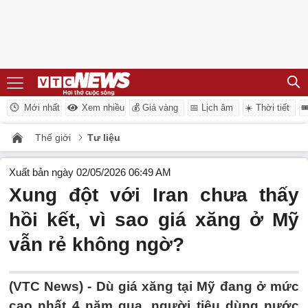
Mới nhất
Xem nhiều
💰 Giá vàng
📅 Lịch âm
☀️ Thời tiết

Thế giới
Tư liệu
Xuất bản ngày 02/05/2026 06:49 AM
Xung đột với Iran chưa thấy
hồi kết, vì sao giá xăng ở Mỹ
vẫn rẻ không ngờ?
(VTC News) -
Dù giá xăng tại Mỹ đang ở mức
cao nhất 4 năm qua, người tiêu dùng nước