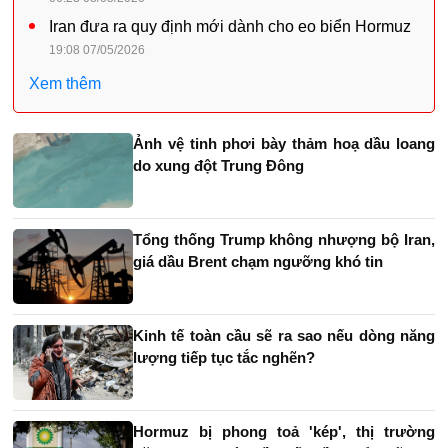
Iran đưa ra quy định mới dành cho eo biển Hormuz
19:08 07/05/2026
Xem thêm
Ảnh vệ tinh phơi bày thảm hoạ dầu loang
do xung đột Trung Đông
Tổng thống Trump không nhượng bộ Iran,
giá dầu Brent chạm ngưỡng khó tin
Kinh tế toàn cầu sẽ ra sao nếu dòng năng
lượng tiếp tục tắc nghẽn?
Hormuz bị phong toả 'kép', thị trường