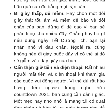
hậu quả sau đó bằng một trận cảm.
Đi giày thấp, đế mềm
. Hãy chọn một đôi
giày thật tốt, ấm và mềm để bảo vệ đôi
chân của bạn, đừng đi đế cao vì bạn sẽ
phải đi bộ khá nhiều đấy. Chẳng hay ho gì
nếu đúng ngày Tết Dương lịch, bạn lại
nhăn nhó vì đau chân. Ngoài ra, cũng
không nên đi giày buộc dây vì có thể ai đó
sẽ giẫm vào dây giày của bạn.
Cẩn thận giữ tiền và điện thoại
: Rất nhiều
người mất tiền và điện thoại khi tham gia
các cuộc vui đông người. Vì thế dù rất hào
hứng đếm ngược trong nghi thức
countdown 2021, bạn cũng cần cảnh giác.
Một mẹo hay nho nhỏ là mang túi có quai
đeo chéo và kéo túi ra phía trước cho dễ