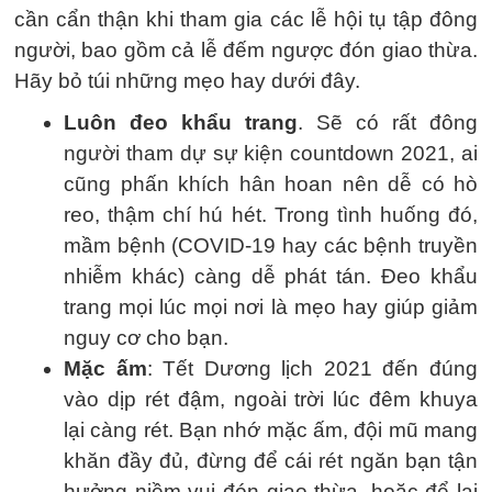
cần cẩn thận khi tham gia các lễ hội tụ tập đông
người, bao gồm cả lễ đếm ngược đón giao thừa.
Hãy bỏ túi những mẹo hay dưới đây.
Luôn đeo khẩu trang
. Sẽ có rất đông
người tham dự sự kiện countdown 2021, ai
cũng phấn khích hân hoan nên dễ có hò
reo, thậm chí hú hét. Trong tình huống đó,
mầm bệnh (COVID-19 hay các bệnh truyền
nhiễm khác) càng dễ phát tán. Đeo khẩu
trang mọi lúc mọi nơi là mẹo hay giúp giảm
nguy cơ cho bạn.
Mặc ấm
: Tết Dương lịch 2021 đến đúng
vào dịp rét đậm, ngoài trời lúc đêm khuya
lại càng rét. Bạn nhớ mặc ấm, đội mũ mang
khăn đầy đủ, đừng để cái rét ngăn bạn tận
hưởng niềm vui đón giao thừa, hoặc để lại