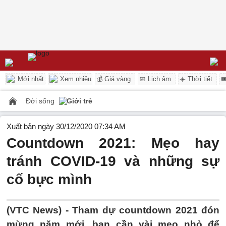
Mới nhất
Xem nhiều
💰 Giá vàng
📅 Lịch âm
☀️ Thời tiết

Đời sống
Giới trẻ
Xuất bản ngày 30/12/2020 07:34 AM
Countdown 2021: Mẹo hay
tránh COVID-19 và những sự
cố bực mình
(VTC News) -
Tham dự countdown 2021 đón
mừng năm mới, bạn cần vài mẹo nhỏ để