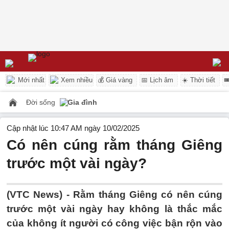
Mới nhất
Xem nhiều
💰 Giá vàng
📅 Lịch âm
☀️ Thời tiết

Đời sống
Gia đình
Cập nhật lúc 10:47 AM ngày 10/02/2025
Có nên cúng rằm tháng Giêng
trước một vài ngày?
(VTC News) -
Rằm tháng Giêng có nên cúng
trước một vài ngày hay không là thắc mắc
của không ít người có công việc bận rộn vào