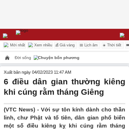
Mới nhất
Xem nhiều
💰 Giá vàng
📅 Lịch âm
☀️ Thời tiết

Đời sống
Chuyện bốn phương
Xuất bản ngày 04/02/2023 11:47 AM
6 điều dân gian thường kiêng
khi cúng rằm tháng Giêng
(VTC News) -
Với sự tôn kính dành cho thần
linh, chư Phật và tổ tiên, dân gian phổ biến
một số điều kiêng kỵ khi cúng rằm tháng