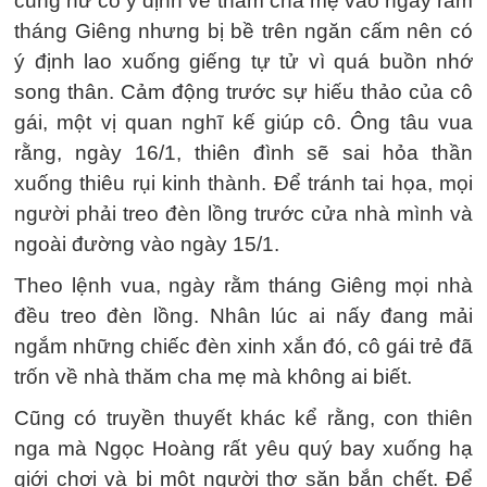
cung nữ có ý định về thăm cha mẹ vào ngày rằm
tháng Giêng nhưng bị bề trên ngăn cấm nên có
ý định lao xuống giếng tự tử vì quá buồn nhớ
song thân. Cảm động trước sự hiếu thảo của cô
gái, một vị quan nghĩ kế giúp cô. Ông tâu vua
rằng, ngày 16/1, thiên đình sẽ sai hỏa thần
xuống thiêu rụi kinh thành. Để tránh tai họa, mọi
người phải treo đèn lồng trước cửa nhà mình và
ngoài đường vào ngày 15/1.
Theo lệnh vua, ngày rằm tháng Giêng mọi nhà
đều treo đèn lồng. Nhân lúc ai nấy đang mải
ngắm những chiếc đèn xinh xắn đó, cô gái trẻ đã
trốn về nhà thăm cha mẹ mà không ai biết.
Cũng có truyền thuyết khác kể rằng, con thiên
nga mà Ngọc Hoàng rất yêu quý bay xuống hạ
giới chơi và bị một người thợ săn bắn chết. Để