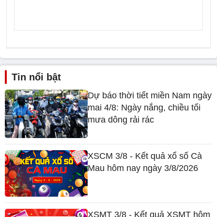
Tin nổi bật
Dự báo thời tiết miền Nam ngày
mai 4/8: Ngày nắng, chiều tối
mưa dông rải rác
XSCM 3/8 - Kết quả xổ số Cà
Mau hôm nay ngày 3/8/2026
XSMT 3/8 - Kết quả XSMT hôm