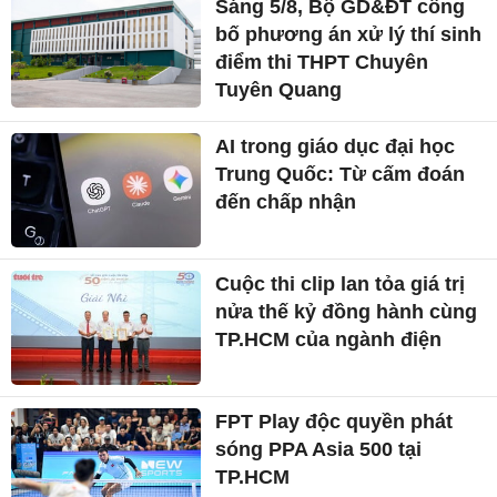
Sáng 5/8, Bộ GD&ĐT công
bố phương án xử lý thí sinh
điểm thi THPT Chuyên
Tuyên Quang
AI trong giáo dục đại học
Trung Quốc: Từ cấm đoán
đến chấp nhận
Cuộc thi clip lan tỏa giá trị
nửa thế kỷ đồng hành cùng
TP.HCM của ngành điện
FPT Play độc quyền phát
sóng PPA Asia 500 tại
TP.HCM