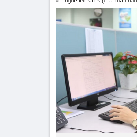
xổ” nghề telesales (chào bán hàn