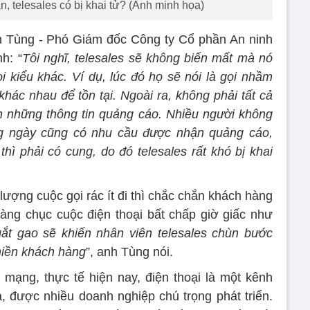
n, telesales có bị khai tử? (Ảnh minh họa)
h Tùng - Phó Giám đốc Công ty Cổ phần An ninh
h: “
Tôi nghĩ, telesales sẽ không biến mất mà nó
i kiểu khác. Ví dụ, lúc đó họ sẽ nói là gọi nhầm
khác nhau để tồn tại. Ngoài ra, không phải tất cả
 những thông tin quảng cáo. Nhiều người không
àng ngày cũng có nhu cầu được nhận quảng cáo,
thì phải có cung, do đó telesales rất khó bị khai
lượng cuộc gọi rác ít đi thì chắc chắn khách hàng
àng chục cuộc điện thoại bất chấp giờ giấc như
ắt gao sẽ khiến nhân viên telesales chùn bước
hiền khách hàng
”, anh Tùng nói.
mạng, thực tế hiện nay, điện thoại là một kênh
ả, được nhiều doanh nghiệp chú trọng phát triển.