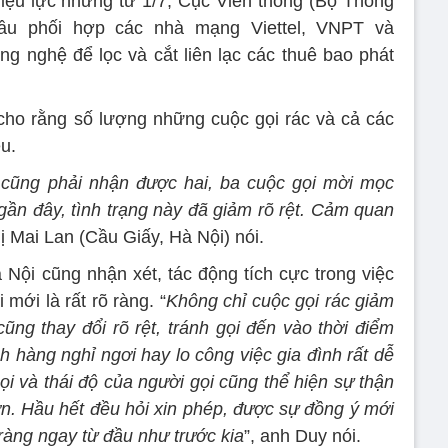
iệu lực nhưng từ 1/7, Cục Viễn thông (Bộ Thông
đầu phối hợp các nhà mạng Viettel, VNPT và
ng nghệ để lọc và cắt liên lạc các thuê bao phát
cho rằng số lượng những cuộc gọi rác và cả các
ều.
i cũng phải nhận được hai, ba cuộc gọi mời mọc
n đây, tình trạng này đã giảm rõ rệt. Cảm quan
hị Mai Lan (Cầu Giấy, Hà Nội) nói.
ội cũng nhận xét, tác động tích cực trong việc
 mới là rất rõ ràng. “
Không chỉ cuộc gọi rác giảm
ũng thay đổi rõ rệt, tránh gọi đến vào thời điểm
h hàng nghỉ ngơi hay lo công việc gia đình rất dễ
ọi và thái độ của người gọi cũng thể hiện sự thận
ơn. Hầu hết đều hỏi xin phép, được sự đồng ý mới
ràng ngay từ đầu như trước kia
”, anh Duy nói.