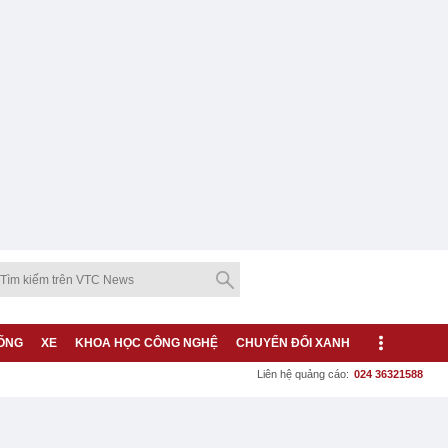
ỐNG
XE
KHOA HỌC CÔNG NGHỆ
CHUYỂN ĐỔI XANH
Liên hệ quảng cáo:
024 36321588