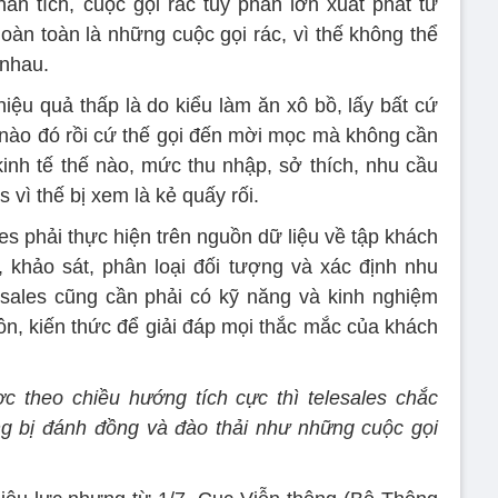
n tích, cuộc gọi rác tuy phần lớn xuất phát từ
oàn toàn là những cuộc gọi rác, vì thế không thể
 nhau.
hiệu quả thấp là do kiểu làm ăn xô bồ, lấy bất cứ
nào đó rồi cứ thế gọi đến mời mọc mà không cần
 kinh tế thế nào, mức thu nhập, sở thích, nhu cầu
 vì thế bị xem là kẻ quấy rối.
les phải thực hiện trên nguồn dữ liệu về tập khách
p, khảo sát, phân loại đối tượng và xác định nhu
sales cũng cần phải có kỹ năng và kinh nghiệm
ôn, kiến thức để giải đáp mọi thắc mắc của khách
c theo chiều hướng tích cực thì telesales chắc
g bị đánh đồng và đào thải như những cuộc gọi