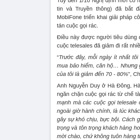
Tuy đến 1/10 Nghị định mới có h
tin và Truyền thông) đã bắt 
MobiFone triển khai giải pháp cô
tán cuộc gọi rác.
Điều này được người tiêu dùng 
cuộc telesales đã giảm đi rất nhi
“
Trước đây, mỗi ngày ít nhất tô
mua bảo hiểm, căn hộ… Nhưng gầ
của tôi là giảm đến 70 - 80%
”, C
Anh Nguyễn Duy ở Hà Đông, Hà N
ngăn chặn cuộc gọi rác từ chế tài
mạnh mà các cuộc gọi telesale c
ngoài giờ hành chính, là lúc khác
gây sự khó chịu, bực bội. Cách g
trọng và tôn trọng khách hàng h
mời chào, chứ không tuôn hàng t