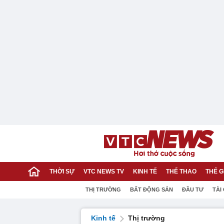
THỜI SỰ
VTC NEWS TV
KINH TẾ
THỂ THAO
THẾ G
THỊ TRƯỜNG
BẤT ĐỘNG SẢN
ĐẦU TƯ
TÀI
Kinh tế
Thị trường