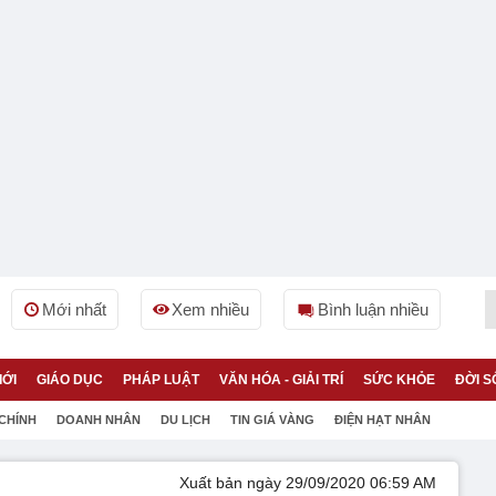
Mới nhất
Xem nhiều
Bình luận nhiều
IỚI
GIÁO DỤC
PHÁP LUẬT
VĂN HÓA - GIẢI TRÍ
SỨC KHỎE
ĐỜI S
 CHÍNH
DOANH NHÂN
DU LỊCH
TIN GIÁ VÀNG
ĐIỆN HẠT NHÂN
Xuất bản ngày 29/09/2020 06:59 AM