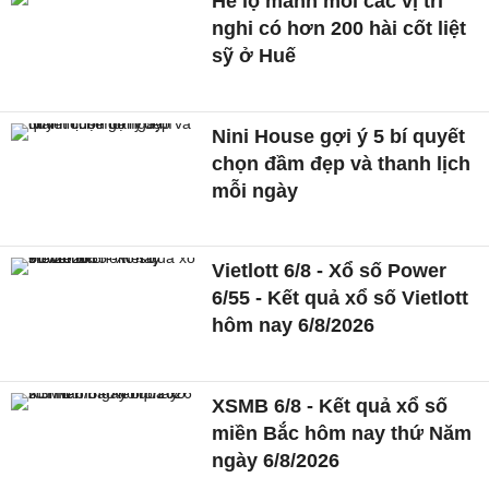
Hé lộ manh mối các vị trí
nghi có hơn 200 hài cốt liệt
sỹ ở Huế
Nini House gợi ý 5 bí quyết
chọn đầm đẹp và thanh lịch
mỗi ngày
Vietlott 6/8 - Xổ số Power
6/55 - Kết quả xổ số Vietlott
hôm nay 6/8/2026
XSMB 6/8 - Kết quả xổ số
miền Bắc hôm nay thứ Năm
ngày 6/8/2026