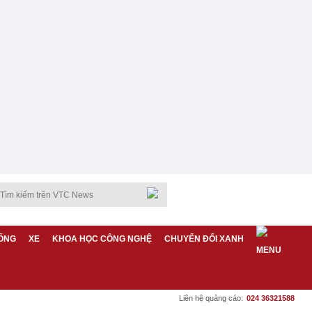
ỐNG
XE
KHOA HỌC CÔNG NGHỆ
CHUYỂN ĐỔI XANH
Liên hệ quảng cáo:
024 36321588