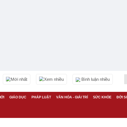
Mới nhất
Xem nhiều
Bình luận nhiều
IỚI
GIÁO DỤC
PHÁP LUẬT
VĂN HÓA - GIẢI TRÍ
SỨC KHỎE
ĐỜI S