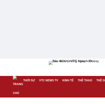
THỜI SỰ
VTC NEWS TV
KINH TẾ
THỂ THAO
THẾ G