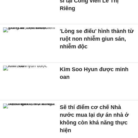
sĩ tại Công viên Lê Thị
Riêng
'Lòng se điếu' hình thành từ
ruột non nhiễm giun sán,
nhiễm độc
Kim Soo Hyun được minh
oan
Sẽ thí điểm cơ chế Nhà
nước mua lại dự án nhà ở
không còn khả năng thực
hiện