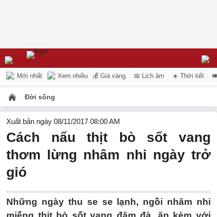
Mới nhất
Xem nhiều
💰 Giá vàng
📅 Lịch âm
☀️ Thời tiết

Đời sống
Xuất bản ngày 08/11/2017 08:00 AM
Cách nấu thịt bò sốt vang
thơm lừng nhâm nhi ngày trở
gió
Những ngày thu se se lạnh, ngồi nhâm nhi
miếng thịt bò sốt vang đậm đà, ăn kèm với