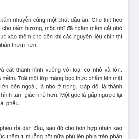
m băm nhuyễn cùng một chút dầu ăn. Cho thịt heo
thì cho nấm hương, mộc nhĩ đã ngâm mềm cắt nhỏ
ục xào thêm cho đến khi các nguyên liệu chín thì
n nhân thơm hơn.
à cắt thành hình vuông với loại cỡ nhỏ và lớn.
à mềm. Trải một lớp màng bọc thực phẩm lên mặt
á lớn bên ngoài, lá nhỏ ở trong. Gấp đôi lá thành
 hình tam giác nhỏ hơn. Một góc lá gấp ngược lại
ái phễu.
phễu rồi dàn đều, sau đó cho hỗn hợp nhân xào
Múc thêm 1 muỗng bột nữa phủ lên phía trên phần