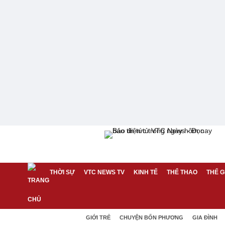
THỜI SỰ
VTC NEWS TV
KINH TẾ
THỂ THAO
THẾ G
GIỚI TRẺ
CHUYỆN BỐN PHƯƠNG
GIA ĐÌNH