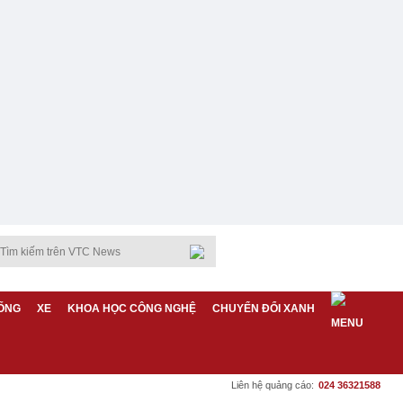
ỐNG
XE
KHOA HỌC CÔNG NGHỆ
CHUYỂN ĐỔI XANH
Liên hệ quảng cáo:
024 36321588