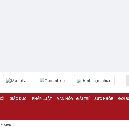
Mới nhất
Xem nhiều
Bình luận nhiều
IỚI
GIÁO DỤC
PHÁP LUẬT
VĂN HÓA - GIẢI TRÍ
SỨC KHỎE
ĐỜI S
Ý KIẾN