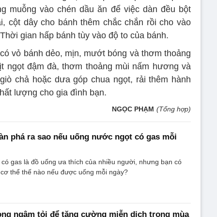
ng muỗng vào chén dầu ăn để việc dàn đều bột
i, cột dây cho bánh thêm chắc chắn rồi cho vào
Thời gian hấp bánh tùy vào độ to của bánh.
 có vỏ bánh dẻo, mịn, mướt bóng và thơm thoảng
thịt ngọt đậm đà, thơm thoảng mùi nấm hương và
 giò chả hoặc dưa góp chua ngọt, rải thêm hành
chất lượng cho gia đình bạn.
NGỌC PHẠM
(Tổng hợp)
tàn phá ra sao nếu uống nước ngọt có gas mỗi
 có gas là đồ uống ưa thích của nhiều người, nhưng bạn có
á cơ thể thế nào nếu được uống mỗi ngày?
ong ngâm tỏi để tăng cường miễn dịch trong mùa