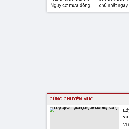
Nguy cơ mưa dông
chủ nhật ngày
CÙNG CHUYÊN MỤC
Lấ
về
Vì 