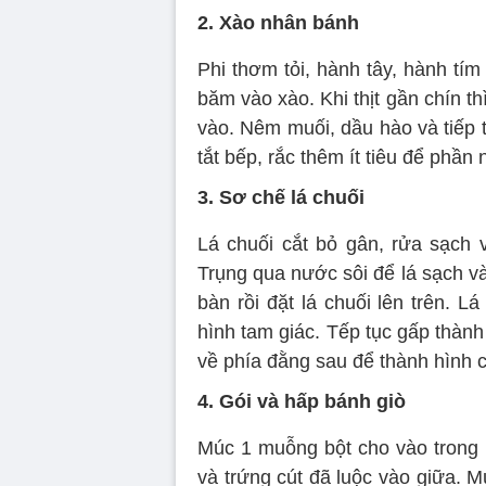
2. Xào nhân bánh
Phi thơm tỏi, hành tây, hành tí
băm vào xào. Khi thịt gần chín 
vào. Nêm muối, dầu hào và tiếp t
tắt bếp, rắc thêm ít tiêu để phầ
3. Sơ chế lá chuối
Lá chuối cắt bỏ gân, rửa sạch v
Trụng qua nước sôi để lá sạch v
bàn rồi đặt lá chuối lên trên. L
hình tam giác. Tếp tục gấp thành
về phía đằng sau để thành hình c
4. Gói và hấp bánh giò
Múc 1 muỗng bột cho vào trong 
và trứng cút đã luộc vào giữa. 