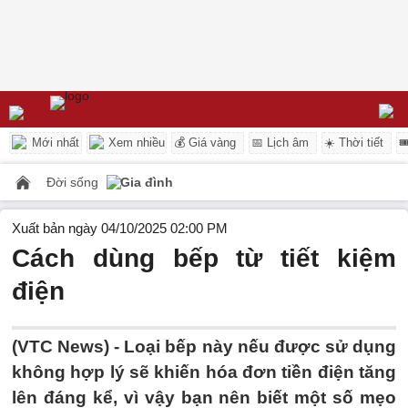
Mới nhất
Xem nhiều
💰 Giá vàng
📅 Lịch âm
☀️ Thời tiết

Đời sống
Gia đình
Xuất bản ngày 04/10/2025 02:00 PM
Cách dùng bếp từ tiết kiệm
điện
(VTC News) -
Loại bếp này nếu được sử dụng
không hợp lý sẽ khiến hóa đơn tiền điện tăng
lên đáng kể, vì vậy bạn nên biết một số mẹo