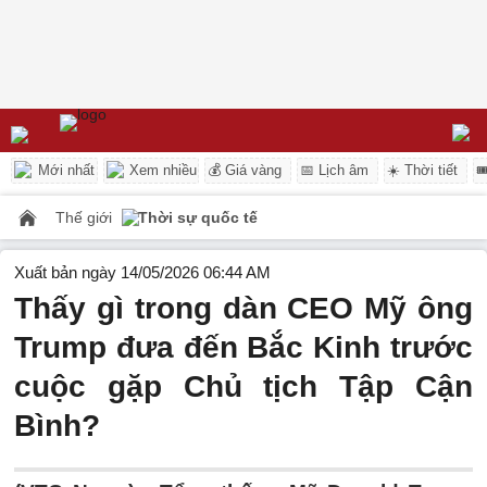
Mới nhất
Xem nhiều
💰 Giá vàng
📅 Lịch âm
☀️ Thời tiết

Thế giới
Thời sự quốc tế
Xuất bản ngày 14/05/2026 06:44 AM
Thấy gì trong dàn CEO Mỹ ông
Trump đưa đến Bắc Kinh trước
cuộc gặp Chủ tịch Tập Cận
Bình?