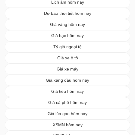
Lịch âm hôm nay
Dự báo thời tiết hôm nay
Giá vàng hôm nay
Giá bạc hôm nay
Tỷ giá ngoại tệ
Giá xe ô tô
Giá xe máy
Giá xăng dầu hôm nay
Giá tiêu hôm nay
Giá cà phê hôm nay
Giá lúa gạo hôm nay
XSMN hôm nay