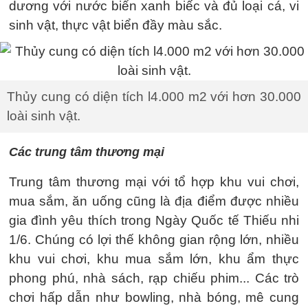
dương với nước biển xanh biếc và đủ loại cá, vi
sinh vật, thực vật biển đầy màu sắc.
Thủy cung có diện tích l4.000 m2 với hơn 30.000
loài sinh vật.
Các trung tâm thương mại
Trung tâm thương mại với tổ hợp khu vui chơi,
mua sắm, ăn uống cũng là địa điểm được nhiều
gia đình yêu thích trong Ngày Quốc tế Thiếu nhi
1/6. Chúng có lợi thế không gian rộng lớn, nhiều
khu vui chơi, khu mua sắm lớn, khu ẩm thực
phong phú, nhà sách, rạp chiếu phim... Các trò
chơi hấp dẫn như bowling, nhà bóng, mê cung