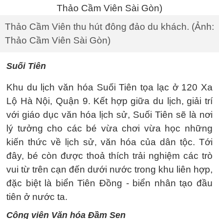
Thảo Cầm Viên thu hút đông đảo du khách. (Ảnh:
Thảo Cầm Viên Sài Gòn)
Suối Tiên
Khu du lịch văn hóa Suối Tiên tọa lạc ở 120 Xa
Lộ Hà Nội, Quận 9. Kết hợp giữa du lịch, giải trí
với giáo dục văn hóa lịch sử, Suối Tiên sẽ là nơi
lý tưởng cho các bé vừa chơi vừa học những
kiến thức về lịch sử, văn hóa của dân tộc. Tới
đây, bé còn được thoả thích trải nghiệm các trò
vui từ trên cạn đến dưới nước trong khu liên hợp,
đặc biệt là biển Tiên Đồng - biển nhân tạo đầu
tiên ở nước ta.
Công viên Văn hóa Đầm Sen