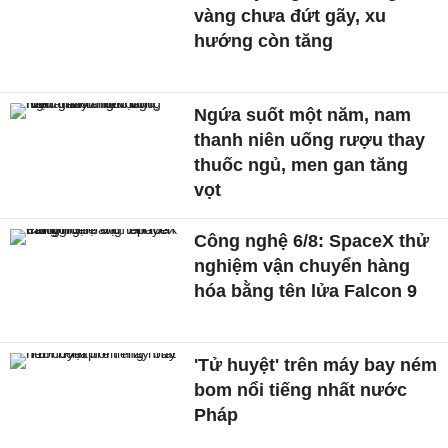
vàng chưa đứt gãy, xu
hướng còn tăng
Ngứa suốt một năm, nam
thanh niên uống rượu thay
thuốc ngủ, men gan tăng
vọt
Công nghệ 6/8: SpaceX thử
nghiệm vận chuyển hàng
hóa bằng tên lửa Falcon 9
'Tử huyệt' trên máy bay ném
bom nổi tiếng nhất nước
Pháp