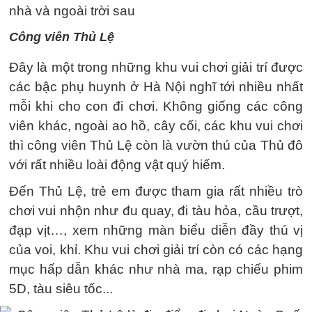
nhà và ngoài trời sau
Công viên Thủ Lệ
Đây là một trong những khu vui chơi giải trí được
các bậc phụ huynh ở Hà Nội nghĩ tới nhiều nhất
mỗi khi cho con đi chơi. Không giống các công
viên khác, ngoài ao hồ, cây cối, các khu vui chơi
thì công viên Thủ Lệ còn là vườn thú của Thủ đô
với rất nhiều loài động vật quý hiếm.
Đến Thủ Lệ, trẻ em được tham gia rất nhiều trò
chơi vui nhộn như đu quay, đi tàu hỏa, cầu trượt,
đạp vịt…, xem những màn biểu diễn đầy thú vị
của voi, khỉ. Khu vui chơi giải trí còn có các hạng
mục hấp dẫn khác như nhà ma, rạp chiếu phim
5D, tàu siêu tốc...