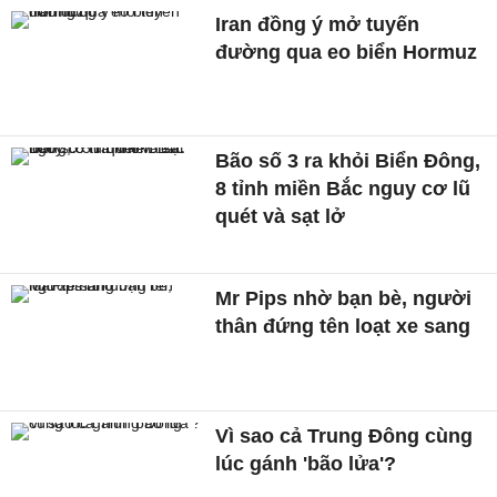
Iran đồng ý mở tuyến
đường qua eo biển Hormuz
Bão số 3 ra khỏi Biển Đông,
8 tỉnh miền Bắc nguy cơ lũ
quét và sạt lở
Mr Pips nhờ bạn bè, người
thân đứng tên loạt xe sang
Vì sao cả Trung Đông cùng
lúc gánh 'bão lửa'?