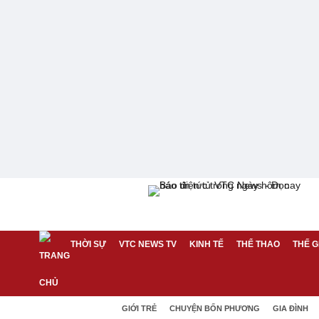
THỜI SỰ
VTC NEWS TV
KINH TẾ
THỂ THAO
THẾ G
GIỚI TRẺ
CHUYỆN BỐN PHƯƠNG
GIA ĐÌNH