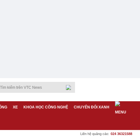
ỐNG
XE
KHOA HỌC CÔNG NGHỆ
CHUYỂN ĐỔI XANH
Liên hệ quảng cáo:
024 36321588