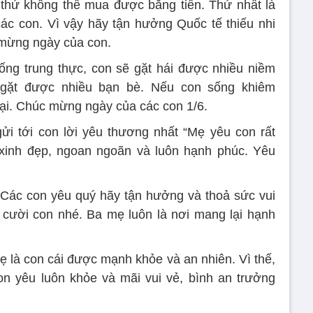
 thứ không thể mua được bằng tiền. Thứ nhất là
 các con. Vì vậy hãy tận hưởng Quốc tế thiếu nhi
 mừng ngày của con.
ống trung thực, con sẽ gặt hái được nhiều niềm
ẽ gặt được nhiều bạn bè. Nếu con sống khiêm
ại. Chúc mừng ngày của các con 1/6.
i tới con lời yêu thương nhất “Mẹ yêu con rất
 xinh đẹp, ngoan ngoãn và luôn hạnh phúc. Yêu
 Các con yêu quý hãy tận hưởng và thoả sức vui
g cười con nhé. Ba mẹ luôn là nơi mang lại hạnh
ẹ là con cái được mạnh khỏe và an nhiên. Vì thế,
on yêu luôn khỏe và mãi vui vẻ, bình an trưởng