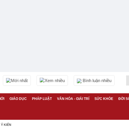
Mới nhất
Xem nhiều
Bình luận nhiều
IỚI
GIÁO DỤC
PHÁP LUẬT
VĂN HÓA - GIẢI TRÍ
SỨC KHỎE
ĐỜI S
Ý KIẾN