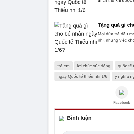
thích thú khi được
Tặng quà gì ch
Mọi đứa trẻ đều m
nhi, nhưng việc ch
trẻ em
lời chúc xúc động
quốc tế 
ngày Quốc tế thiếu nhi 1/6
ý nghĩa ng
Facebook
Bình luận