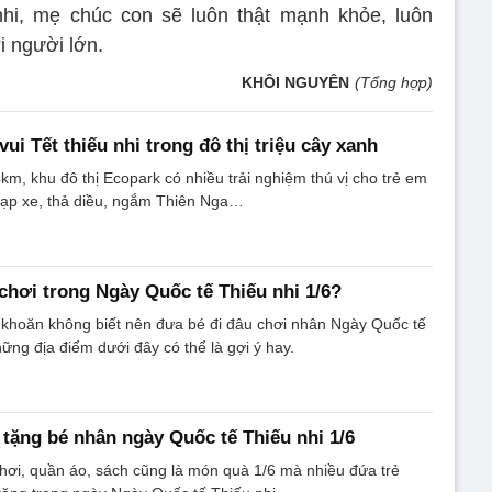
hi, mẹ chúc con sẽ luôn thật mạnh khỏe, luôn
i người lớn.
KHÔI NGUYÊN
(Tổng hợp)
vui Tết thiếu nhi trong đô thị triệu cây xanh
km, khu đô thị Ecopark có nhiều trải nghiệm thú vị cho trẻ em
 đạp xe, thả diều, ngắm Thiên Nga…
 chơi trong Ngày Quốc tế Thiếu nhi 1/6?
khoăn không biết nên đưa bé đi đâu chơi nhân Ngày Quốc tế
hững địa điểm dưới đây có thể là gợi ý hay.
 tặng bé nhân ngày Quốc tế Thiếu nhi 1/6
chơi, quần áo, sách cũng là món quà 1/6 mà nhiều đứa trẻ