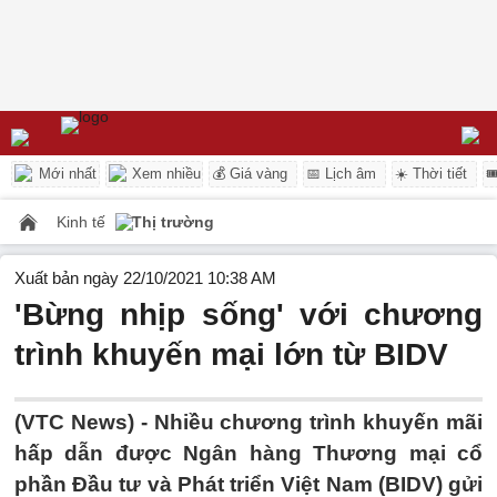
Mới nhất
Xem nhiều
💰 Giá vàng
📅 Lịch âm
☀️ Thời tiết

Kinh tế
Thị trường
Xuất bản ngày 22/10/2021 10:38 AM
'Bừng nhịp sống' với chương
trình khuyến mại lớn từ BIDV
(VTC News) -
Nhiều chương trình khuyến mãi
hấp dẫn được Ngân hàng Thương mại cổ
phần Đầu tư và Phát triển Việt Nam (BIDV) gửi