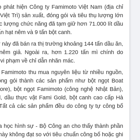
 phát hiện Công ty Famimoto Việt Nam (địa chỉ
ệt Trì) sản xuất, đóng gói và tiêu thụ lượng lớn
c lượng chức năng đã tạm giữ hơn 71.000 lít dầu
ấn hạt nêm và 9 tấn bột canh.
y này đã bán ra thị trường khoảng 144 tấn dầu ăn,
 nêm giả. Ngoài ra, hơn 1.220 tấn mì chính do
vi phạm về chỉ dẫn nhãn mác.
 Famimoto thu mua nguyên liệu từ nhiều nguồn,
đóng gói thành các sản phẩm như bột ngọt Boat
ore), bột ngọt Famimoto (công nghệ Nhật Bản),
, dầu thực vật Fami Gold, bột canh cao cấp Hà
Tất cả các sản phẩm đều do công ty tự công bố
a học hình sự - Bộ Công an cho thấy thành phần
ày không đạt so với tiêu chuẩn công bố hoặc ghi