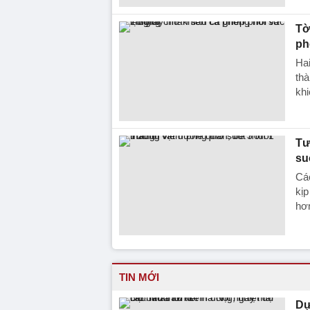
Tờ
ph
Ha
thà
khi
Tư
su
Các
kịp
hơ
TIN MỚI
Dự