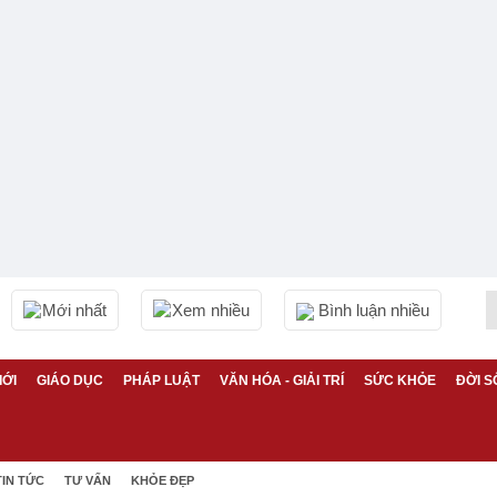
Mới nhất
Xem nhiều
Bình luận nhiều
IỚI
GIÁO DỤC
PHÁP LUẬT
VĂN HÓA - GIẢI TRÍ
SỨC KHỎE
ĐỜI S
TIN TỨC
TƯ VẤN
KHỎE ĐẸP