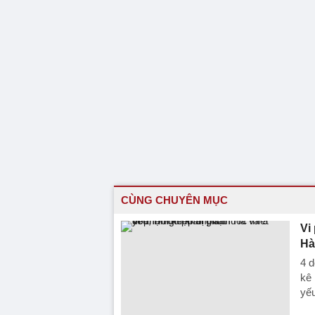
CÙNG CHUYÊN MỤC
Vi
Hà
4 d
kê 
yếu