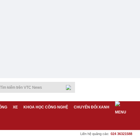
ỐNG
XE
KHOA HỌC CÔNG NGHỆ
CHUYỂN ĐỔI XANH
Liên hệ quảng cáo:
024 36321588