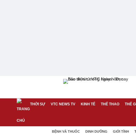
THỜI SỰ
VTC NEWS TV
KINH TẾ
THỂ THAO
THẾ G
BỆNH VÀ THUỐC
DINH DƯỠNG
GIỚI TÍNH