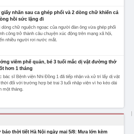
 giấy nhăn sau ca ghép phổi và 2 dòng chữ khiến cả
òng hồi sức lặng đi
i dòng chữ nguệch ngoạc của người đàn ông vừa ghép phổi
nh công trở thành câu chuyện xúc động trên mạng xã hội,
ến nhiều người rơi nước mắt.
ởng viêm phế quản, bé 3 tuổi mắc dị vật đường thở
ốt hơn 1 tháng
 bác sĩ Bệnh viện Nhi Đồng 1 đã tiếp nhận và xử trí lấy dị vật
 thời đối với trường hợp bé trai 3 tuổi nhập viện vì ho kéo dài
n một tháng.
 báo thời tiết Hà Nội ngày mai 5/8: Mưa lớn kèm