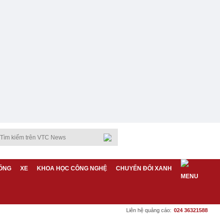
ỐNG
XE
KHOA HỌC CÔNG NGHỆ
CHUYỂN ĐỔI XANH
Liên hệ quảng cáo:
024 36321588