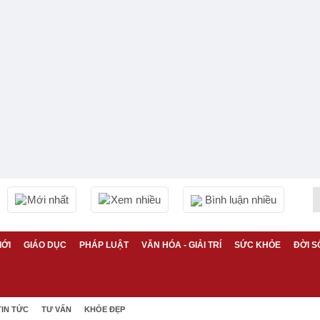
Mới nhất
Xem nhiều
Bình luận nhiều
IỚI
GIÁO DỤC
PHÁP LUẬT
VĂN HÓA - GIẢI TRÍ
SỨC KHỎE
ĐỜI S
TIN TỨC
TƯ VẤN
KHỎE ĐẸP