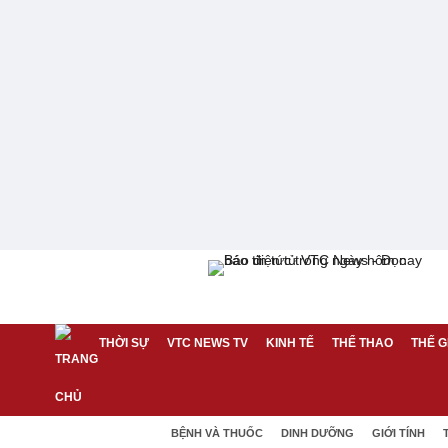
THỜI SỰ
VTC NEWS TV
KINH TẾ
THỂ THAO
THẾ G
BỆNH VÀ THUỐC
DINH DƯỠNG
GIỚI TÍNH