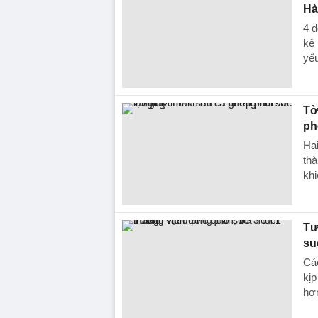
Hà
4 d
kê 
yếu
Tờ
ph
Ha
thà
khi
Tư
su
Các
kịp
hơ