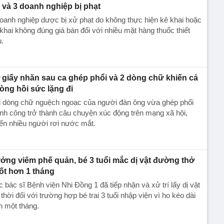
 và 3 doanh nghiệp bị phạt
oanh nghiệp dược bị xử phạt do không thực hiện kê khai hoặc
khai không đúng giá bán đối với nhiều mặt hàng thuốc thiết
.
 giấy nhăn sau ca ghép phổi và 2 dòng chữ khiến cả
òng hồi sức lặng đi
i dòng chữ nguệch ngoạc của người đàn ông vừa ghép phổi
nh công trở thành câu chuyện xúc động trên mạng xã hội,
ến nhiều người rơi nước mắt.
ởng viêm phế quản, bé 3 tuổi mắc dị vật đường thở
ốt hơn 1 tháng
 bác sĩ Bệnh viện Nhi Đồng 1 đã tiếp nhận và xử trí lấy dị vật
 thời đối với trường hợp bé trai 3 tuổi nhập viện vì ho kéo dài
n một tháng.