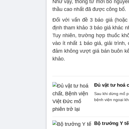
Như vậy, thông tư mới bỏ nguyên
thầu cao nhất đã được công bố.
Đối với vấn đề 3 báo giá (hoặ
định tham khảo 3 báo giá khác nh
Tuy nhiên, trường hợp thuốc kh
vào ít nhất 1 báo giá, giải trình
đảm không vượt giá bán buôn kê 
khảo.
Đủ vật tư hoá c
Sau khi dừng mổ phi
bệnh viện ngoại kh
Bộ trưởng Y tế 