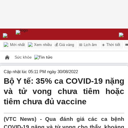
Mới nhất
Xem nhiều
💰 Giá vàng
📅 Lịch âm
☀️ Thời tiết

Sức khỏe
Tin tức
Cập nhật lúc 05:11 PM ngày 30/08/2022
Bộ Y tế: 35% ca COVID-19 nặng
và tử vong chưa tiêm hoặc
tiêm chưa đủ vaccine
(VTC News) -
Qua đánh giá các ca bệnh
COVID-19 nặng và tử vong cho thấy, khoảng