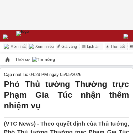
Mới nhất
Xem nhiều
💰 Giá vàng
📅 Lịch âm
☀️ Thời tiết

Thời sự
Tin nóng
Cập nhật lúc 04:29 PM ngày 05/05/2026
Phó Thủ tướng Thường trực
Phạm Gia Túc nhận thêm
nhiệm vụ
(VTC News) -
Theo quyết định của Thủ tướng,
Phó Thủ tướng Thường trực Phạm Gia Túc