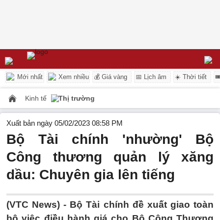
Mới nhất
Xem nhiều
💰 Giá vàng
📅 Lịch âm
☀️ Thời tiết

Kinh tế
Thị trường
Xuất bản ngày 05/02/2023 08:58 PM
Bộ Tài chính 'nhường' Bộ
Công thương quản lý xăng
dầu: Chuyên gia lên tiếng
(VTC News) -
Bộ Tài chính đề xuất giao toàn
bộ việc điều hành giá cho Bộ Công Thương