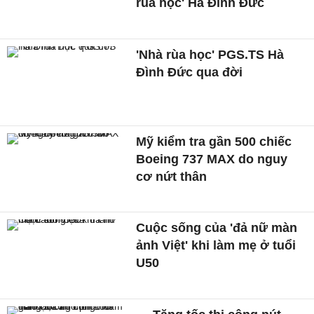
rùa học' Hà Đình Đức
'Nhà rùa học' PGS.TS Hà
Đình Đức qua đời
Mỹ kiểm tra gần 500 chiếc
Boeing 737 MAX do nguy
cơ nứt thân
Cuộc sống của 'đả nữ màn
ảnh Việt' khi làm mẹ ở tuổi
U50