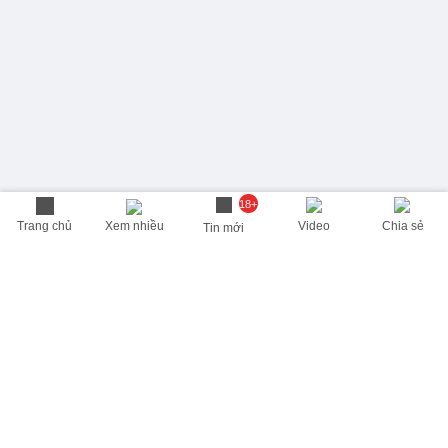
18+
Trang chủ
Xem nhiều
Video
Chia sẻ
Tin mới