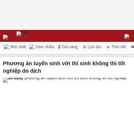
Mới nhất
Xem nhiều
💰 Giá vàng
📅 Lịch âm
☀️ Thời tiết

phương án tuyển sinh với thí sinh không thi tốt
nghiệp do dịch