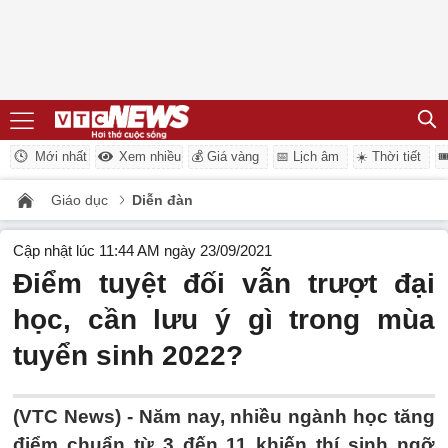
Mới nhất
Xem nhiều
💰 Giá vàng
📅 Lịch âm
☀️ Thời tiết

Giáo dục
Diễn đàn
Cập nhật lúc 11:44 AM ngày 23/09/2021
Điểm tuyệt đối vẫn trượt đại
học, cần lưu ý gì trong mùa
tuyển sinh 2022?
(VTC News) -
Năm nay, nhiều ngành học tăng
điểm chuẩn từ 3 đến 11 khiến thí sinh ngỡ