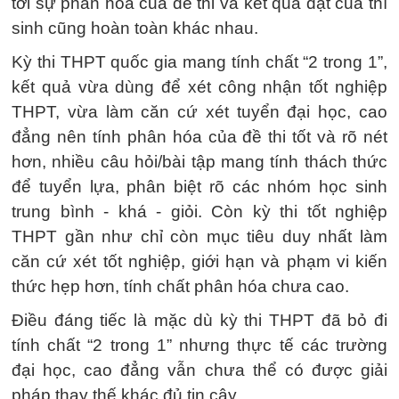
tới sự phân hóa của đề thi và kết quả đạt của thí
sinh cũng hoàn toàn khác nhau.
Kỳ thi THPT quốc gia mang tính chất “2 trong 1”,
kết quả vừa dùng để xét công nhận tốt nghiệp
THPT, vừa làm căn cứ xét tuyển đại học, cao
đẳng nên tính phân hóa của đề thi tốt và rõ nét
hơn, nhiều câu hỏi/bài tập mang tính thách thức
để tuyển lựa, phân biệt rõ các nhóm học sinh
trung bình - khá - giỏi. Còn kỳ thi tốt nghiệp
THPT gần như chỉ còn mục tiêu duy nhất làm
căn cứ xét tốt nghiệp, giới hạn và phạm vi kiến
thức hẹp hơn, tính chất phân hóa chưa cao.
Điều đáng tiếc là mặc dù kỳ thi THPT đã bỏ đi
tính chất “2 trong 1” nhưng thực tế các trường
đại học, cao đẳng vẫn chưa thể có được giải
pháp thay thế khác đủ tin cậy.