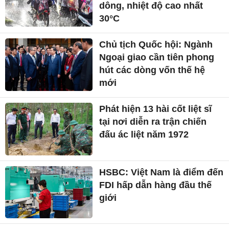
dông, nhiệt độ cao nhất
30°C
Chủ tịch Quốc hội: Ngành
Ngoại giao cần tiên phong
hút các dòng vốn thế hệ
mới
Phát hiện 13 hài cốt liệt sĩ
tại nơi diễn ra trận chiến
đấu ác liệt năm 1972
HSBC: Việt Nam là điểm đến
FDI hấp dẫn hàng đầu thế
giới