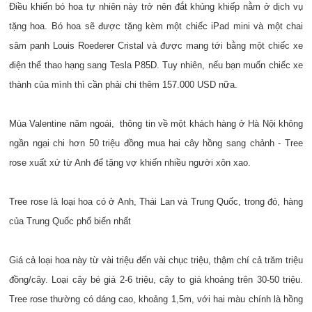
Điều khiến bó hoa tự nhiên này trở nên đắt khủng khiếp nằm ở dịch vụ
tặng hoa. Bó hoa sẽ được tặng kèm một chiếc iPad mini và một chai
sâm panh Louis Roederer Cristal và được mang tới bằng một chiếc xe
điện thể thao hạng sang Tesla P85D. Tuy nhiên, nếu bạn muốn chiếc xe
thành của mình thì cần phải chi thêm 157.000 USD nữa.
Mùa Valentine năm ngoái, thông tin về một khách hàng ở Hà Nội không
ngần ngại chi hơn 50 triệu đồng mua hai cây hồng sang chảnh - Tree
rose xuất xứ từ Anh để tặng vợ khiến nhiều người xôn xao.
Tree rose là loại hoa có ở Anh, Thái Lan và Trung Quốc, trong đó, hàng
của Trung Quốc phổ biến nhất
Giá cả loại hoa này từ vài triệu đến vài chục triệu, thậm chí cả trăm triệu
đồng/cây. Loại cây bé giá 2-6 triệu, cây to giá khoảng trên 30-50 triệu.
Tree rose thường có dáng cao, khoảng 1,5m, với hai màu chính là hồng