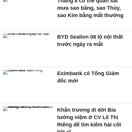
Tháng 8 có thể quan sát
mưa sao băng, sao Thủy,
sao Kim bằng mắt thường
BYD Sealion 08 lộ nội thất
trước ngày ra mắt
Eximbank có Tổng Giám
đốc mới
Khẩn trương di dời Bia
tưởng niệm ở CV Lê Thị
Riêng để tìm kiếm hài cốt
liệt sĩ