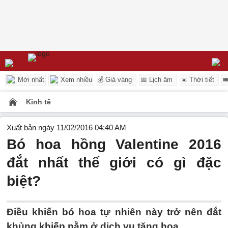
Mới nhất
Xem nhiều
💰 Giá vàng
📅 Lịch âm
☀️ Thời tiết

Kinh tế
Xuất bản ngày 11/02/2016 04:40 AM
Bó hoa hồng Valentine 2016
đắt nhất thế giới có gì đặc
biệt?
Điều khiến bó hoa tự nhiên này trở nên đắt
khủng khiếp nằm ở dịch vụ tặng hoa...