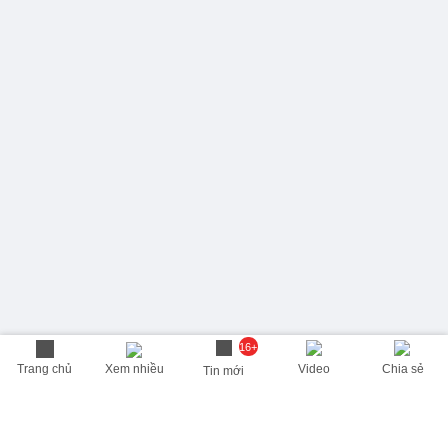
16+
Trang chủ
Xem nhiều
Video
Chia sẻ
Tin mới