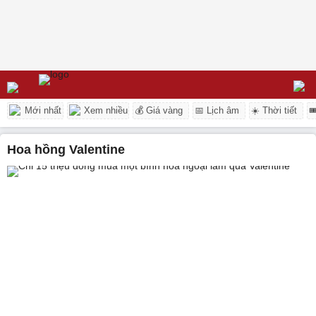
Mới nhất
Xem nhiều
💰 Giá vàng
📅 Lịch âm
☀️ Thời tiết

hoa hồng Valentine