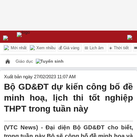
Mới nhất
Xem nhiều
💰 Giá vàng
📅 Lịch âm
☀️ Thời tiết

Giáo dục
Tuyển sinh
Xuất bản ngày 27/02/2023 11:07 AM
Bộ GD&ĐT dự kiến công bố đề
minh hoạ, lịch thi tốt nghiệp
THPT trong tuần này
(VTC News) -
Đại diện Bộ GD&ĐT cho biết,
trong tuần này Bộ sẽ công bố đề minh hoạ và