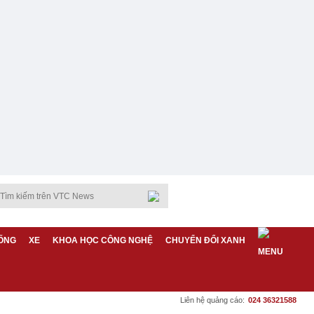
ỐNG
XE
KHOA HỌC CÔNG NGHỆ
CHUYỂN ĐỔI XANH
Liên hệ quảng cáo:
024 36321588