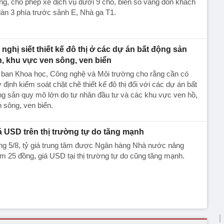
ng, cho phép xe dịch vụ dưới 9 chỗ, biển số vàng đón khách
 làn 3 phía trước sảnh E, Nhà ga T1.
 nghị siết thiết kế đô thị ở các dự án bất động sản
n, khu vực ven sông, ven biển
 ban Khoa học, Công nghệ và Môi trường cho rằng cần có
 định kiểm soát chặt chẽ thiết kế đô thị đối với các dự án bất
g sản quy mô lớn do tư nhân đầu tư và các khu vực ven hồ,
 sông, ven biển.
á USD trên thị trường tự do tăng mạnh
ng 5/8, tỷ giá trung tâm được Ngân hàng Nhà nước nâng
m 25 đồng, giá USD tại thị trường tự do cũng tăng mạnh.