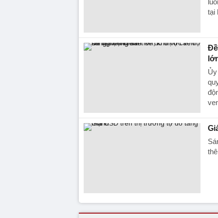
luồ
tại
Đề
lớ
Ủy
quy
độn
ven
Gi
Sá
thê