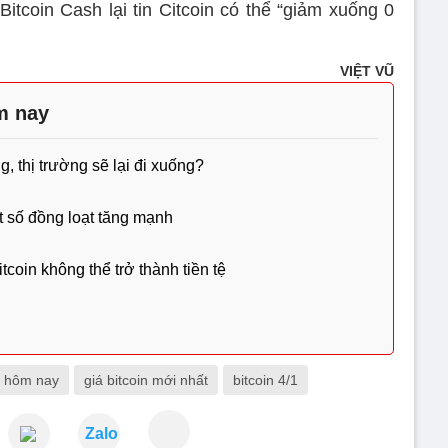
Bitcoin Cash lại tin Citcoin có thể “giảm xuống 0
VIỆT VŨ
m nay
, thị trường sẽ lại đi xuống?
ật số đồng loạt tăng mạnh
tcoin không thể trở thành tiền tệ
n hôm nay
giá bitcoin mới nhất
bitcoin 4/1
Zalo