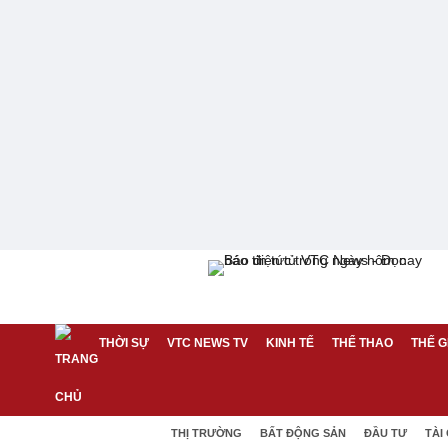
THỜI SỰ
VTC NEWS TV
KINH TẾ
THỂ THAO
THẾ G
THỊ TRƯỜNG
BẤT ĐỘNG SẢN
ĐẦU TƯ
TÀI