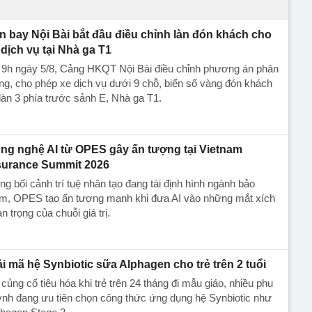
n bay Nội Bài bắt đầu điều chỉnh làn đón khách cho
 dịch vụ tại Nhà ga T1
 9h ngày 5/8, Cảng HKQT Nội Bài điều chỉnh phương án phân
ng, cho phép xe dịch vụ dưới 9 chỗ, biển số vàng đón khách
 làn 3 phía trước sảnh E, Nhà ga T1.
ng nghệ AI từ OPES gây ấn tượng tại Vietnam
surance Summit 2026
ng bối cảnh trí tuệ nhân tạo đang tái định hình ngành bảo
ểm, OPES tạo ấn tượng mạnh khi đưa AI vào những mắt xích
n trọng của chuỗi giá trị.
ải mã hệ Synbiotic sữa Alphagen cho trẻ trên 2 tuổi
củng cố tiêu hóa khi trẻ trên 24 tháng đi mẫu giáo, nhiều phụ
nh đang ưu tiên chọn công thức ứng dụng hệ Synbiotic như