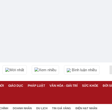
Mới nhất
Xem nhiều
Bình luận nhiều
IỚI
GIÁO DỤC
PHÁP LUẬT
VĂN HÓA - GIẢI TRÍ
SỨC KHỎE
ĐỜI S
 CHÍNH
DOANH NHÂN
DU LỊCH
TIN GIÁ VÀNG
ĐIỆN HẠT NHÂN