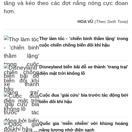
tăng và kéo theo các đợt nắng nóng cực đoan
hơn.
HOA VŨ
(Theo Sixth Tone)
Thợ làm tóc - 'chiến binh thầm lặng' trong
cuộc chiến chống biến đổi khí hậu
Disneyland biến bãi đỗ xe thành 'trang trại'
điện mặt trời khổng lồ
Cuộc đua 'giải cứu' bia trước tác động bởi
biến đổi khí hậu
Quốc gia 'miễn nhiễm' với khủng hoảng
năng lượng nhờ điện sạch