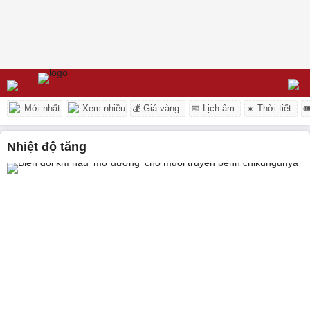
Mới nhất
Xem nhiều
💰 Giá vàng
📅 Lịch âm
☀️ Thời tiết

nhiệt độ tăng