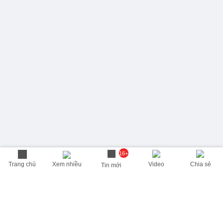
16+
Trang chủ
Xem nhiều
Video
Chia sẻ
Tin mới