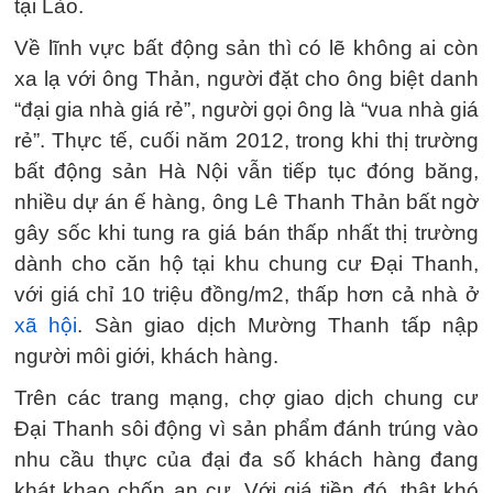
tại Lào.
Về lĩnh vực bất động sản thì có lẽ không ai còn
xa lạ với ông Thản, người đặt cho ông biệt danh
“đại gia nhà giá rẻ”, người gọi ông là “vua nhà giá
rẻ”. Thực tế, cuối năm 2012, trong khi thị trường
bất động sản Hà Nội vẫn tiếp tục đóng băng,
nhiều dự án ế hàng, ông Lê Thanh Thản bất ngờ
gây sốc khi tung ra giá bán thấp nhất thị trường
dành cho căn hộ tại khu chung cư Đại Thanh,
với giá chỉ 10 triệu đồng/m2, thấp hơn cả nhà ở
xã hội
. Sàn giao dịch Mường Thanh tấp nập
người môi giới, khách hàng.
Trên các trang mạng, chợ giao dịch chung cư
Đại Thanh sôi động vì sản phẩm đánh trúng vào
nhu cầu thực của đại đa số khách hàng đang
khát khao chốn an cư. Với giá tiền đó, thật khó