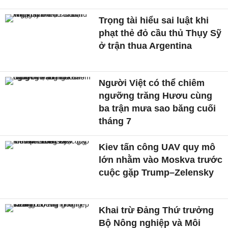
Trọng tài hiểu sai luật khi
phạt thẻ đỏ cầu thủ Thụy Sỹ
ở trận thua Argentina
Người Việt có thể chiêm
ngưỡng trăng Hươu cùng
ba trận mưa sao băng cuối
tháng 7
Kiev tấn công UAV quy mô
lớn nhằm vào Moskva trước
cuộc gặp Trump–Zelensky
Khai trừ Đảng Thứ trưởng
Bộ Nông nghiệp và Môi