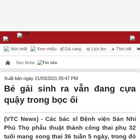
Mới nhất
Xem nhiều
💰 Giá vàng
📅 Lịch âm
☀️ Thời tiết

Sức khỏe
Tin tức
Xuất bản ngày 21/03/2021 05:47 PM
Bé gái sinh ra vẫn đang cựa
quậy trong bọc ối
(VTC News) -
Các bác sĩ Bệnh viện Sản Nhi
Phú Thọ phẫu thuật thành công thai phụ 32
tuổi mang song thai 36 tuần 5 ngày, trong đó