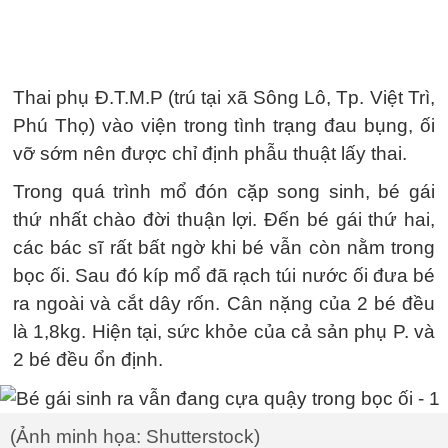
Thai phụ Đ.T.M.P (trú tại xã Sông Lô, Tp. Việt Trì,
Phú Thọ) vào viện trong tình trạng đau bụng, ối
vỡ sớm nên được chỉ định phẫu thuật lấy thai.
Trong quá trình mổ đón cặp song sinh, bé gái
thứ nhất chào đời thuận lợi. Đến bé gái thứ hai,
các bác sĩ rất bất ngờ khi bé vẫn còn nằm trong
bọc ối. Sau đó kíp mổ đã rạch túi nước ối đưa bé
ra ngoài và cắt dây rốn. Cân nặng của 2 bé đều
là 1,8kg. Hiện tại, sức khỏe của cả sản phụ P. và
2 bé đều ổn định.
(Ảnh minh họa: Shutterstock)