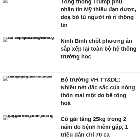
Tổng thống Trump phủ
nhận tin Mỹ thiếu đạn dược,
doạ bỏ tù người rò rỉ thông
tin
Ninh Bình chốt phương án
sắp xếp lại toàn bộ hệ thống
trường học
Bộ trưởng VH-TT&DL:
Nhiều nét đặc sắc của nông
thôn mai một do bê tông
hoá
Cô gái tăng 25kg trong 2
năm do bệnh hiếm gặp, 1
triệu dân chỉ 70 ca