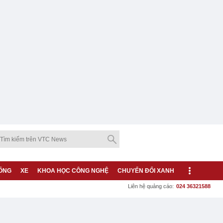
ỐNG
XE
KHOA HỌC CÔNG NGHỆ
CHUYỂN ĐỔI XANH
Liên hệ quảng cáo:
024 36321588