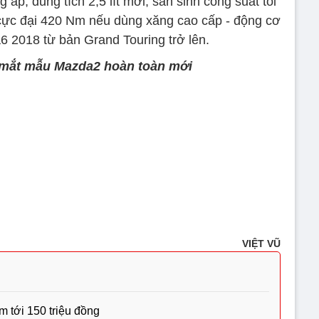
g áp, dung tích 2,5 lít mới, sản sinh công suất tối
ực đại 420 Nm nếu dùng xăng cao cấp - động cơ
 2018 từ bản Grand Touring trở lên.
 mắt mẫu Mazda2 hoàn toàn mới
VIỆT VŨ
m tới 150 triệu đồng