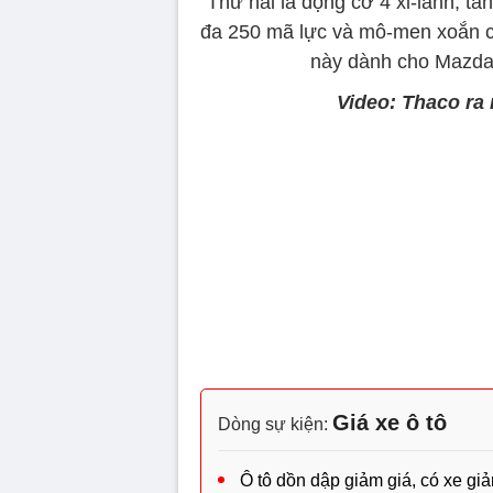
Thứ hai là động cơ 4 xi-lanh, tăn
đa 250 mã lực và mô-men xoắn c
này dành cho Mazda6
Video: Thaco ra
Volume
90%
Giá xe ô tô
Dòng sự kiện:
Ô tô dồn dập giảm giá, có xe giả