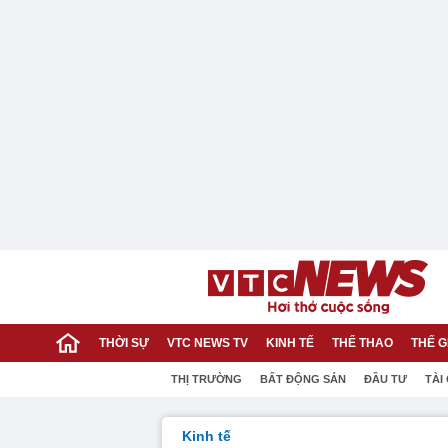
THỜI SỰ
VTC NEWS TV
KINH TẾ
THỂ THAO
THẾ G
THỊ TRƯỜNG
BẤT ĐỘNG SẢN
ĐẦU TƯ
TÀI
Kinh tế