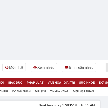
Mới nhất
Xem nhiều
Bình luận nhiều
IỚI
GIÁO DỤC
PHÁP LUẬT
VĂN HÓA - GIẢI TRÍ
SỨC KHỎE
ĐỜI S
 CHÍNH
DOANH NHÂN
DU LỊCH
TIN GIÁ VÀNG
ĐIỆN HẠT NHÂN
Xuất bản ngày 17/03/2018 10:55 AM