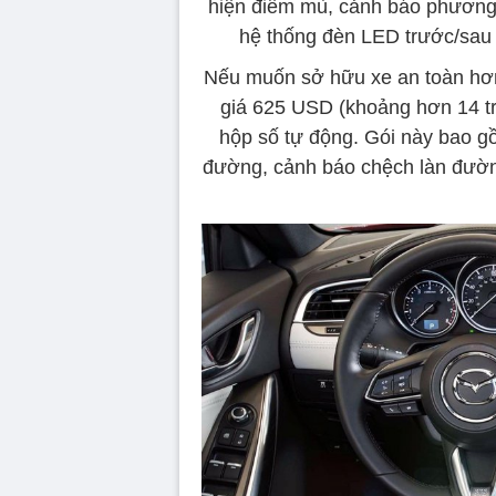
hiện điểm mù, cảnh báo phương ti
hệ thống đèn LED trước/sau 
Nếu muốn sở hữu xe an toàn hơn,
giá 625 USD (khoảng hơn 14 t
hộp số tự động. Gói này bao gồ
đường, cảnh báo chệch làn đường