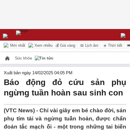
Mới nhất
Xem nhiều
💰 Giá vàng
📅 Lịch âm
☀️ Thời tiết

Sức khỏe
Tin tức
Xuất bản ngày 14/02/2025 04:05 PM
Báo động đỏ cứu sản phụ
ngừng tuần hoàn sau sinh con
(VTC News) -
Chỉ vài giây em bé chào đời, sản
phụ tím tái và ngừng tuần hoàn, được chẩn
đoán tắc mạch ối - một trong những tai biến