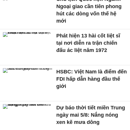
Ngoại giao cần tiên phong
hút các dòng vốn thế hệ
mới
Phát hiện 13 hài cốt liệt sĩ
tại nơi diễn ra trận chiến
đấu ác liệt năm 1972
HSBC: Việt Nam là điểm đến
FDI hấp dẫn hàng đầu thế
giới
Dự báo thời tiết miền Trung
ngày mai 5/8: Nắng nóng
xen kẽ mưa dông