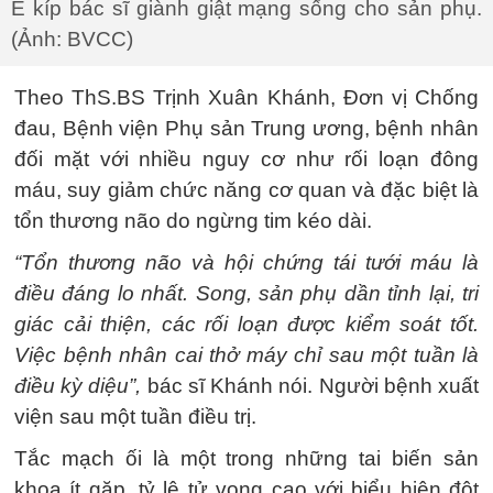
Ê kíp bác sĩ giành giật mạng sống cho sản phụ.
(Ảnh: BVCC)
Theo ThS.BS Trịnh Xuân Khánh, Đơn vị Chống
đau, Bệnh viện Phụ sản Trung ương, bệnh nhân
đối mặt với nhiều nguy cơ như rối loạn đông
máu, suy giảm chức năng cơ quan và đặc biệt là
tổn thương não do ngừng tim kéo dài.
“Tổn thương não và hội chứng tái tưới máu là
điều đáng lo nhất. Song, sản phụ dần tỉnh lại, tri
giác cải thiện, các rối loạn được kiểm soát tốt.
Việc bệnh nhân cai thở máy chỉ sau một tuần là
điều kỳ diệu”,
bác sĩ Khánh nói. Người bệnh xuất
viện sau một tuần điều trị.
Tắc mạch ối là một trong những tai biến sản
khoa ít gặp, tỷ lệ tử vong cao với biểu hiện đột