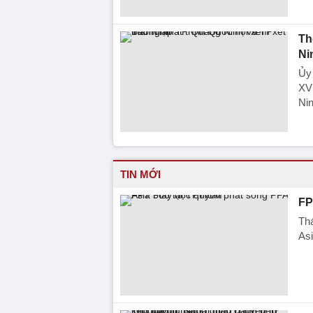
Th
Ni
Ủy 
XV
Nin
TIN MỚI
FP
Thá
As