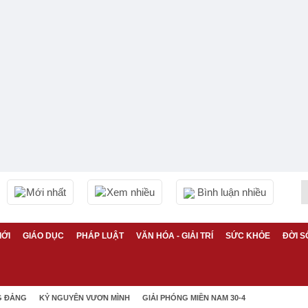
Mới nhất
Xem nhiều
Bình luận nhiều
IỚI
GIÁO DỤC
PHÁP LUẬT
VĂN HÓA - GIẢI TRÍ
SỨC KHỎE
ĐỜI S
G ĐẢNG
KỶ NGUYÊN VƯƠN MÌNH
GIẢI PHÓNG MIỀN NAM 30-4