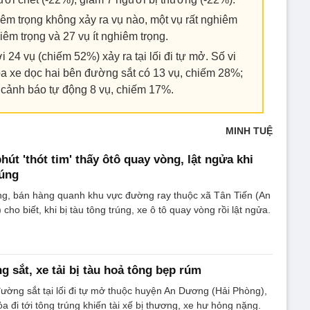
iêm trọng không xảy ra vụ nào, một vụ rất nghiêm
iêm trọng và 27 vụ ít nghiêm trọng.
i 24 vụ (chiếm 52%) xảy ra tại lối đi tự mở. Số vi
oa xe dọc hai bên đường sắt có 13 vụ, chiếm 28%;
cảnh báo tự động 8 vụ, chiếm 17%.
MINH TUỆ
út 'thót tim' thấy ôtô quay vòng, lật ngửa khi
rúng
ng, bán hàng quanh khu vực đường ray thuộc xã Tân Tiến (An
ho biết, khi bị tàu tông trúng, xe ô tô quay vòng rồi lật ngửa.
 sắt, xe tải bị tàu hoả tông bẹp rúm
đường sắt tại lối đi tự mở thuộc huyện An Dương (Hải Phòng),
a đi tới tông trúng khiến tài xế bị thương, xe hư hỏng nặng.