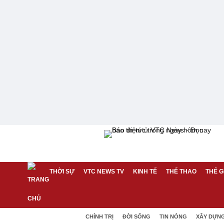
THỜI SỰ
VTC NEWS TV
KINH TẾ
THỂ THAO
THẾ G
CHÍNH TRỊ
ĐỜI SỐNG
TIN NÓNG
XÂY DỰN