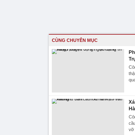
CÙNG CHUYÊN MỤC
Ph
Tr
Côn
thậ
qu
Xá
Hà
Côn
cầ
vỡ 