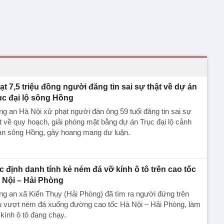
ạt 7,5 triệu đồng người đăng tin sai sự thật về dự án
ục đại lộ sông Hồng
g an Hà Nội xử phạt người đàn ông 59 tuổi đăng tin sai sự
t về quy hoạch, giải phóng mặt bằng dự án Trục đại lộ cảnh
an sông Hồng, gây hoang mang dư luận.
c định danh tính kẻ ném đá vỡ kính ô tô trên cao tốc
 Nội – Hải Phòng
g an xã Kiến Thụy (Hải Phòng) đã tìm ra người đứng trên
u vượt ném đá xuống đường cao tốc Hà Nội – Hải Phòng, làm
kính ô tô đang chạy.