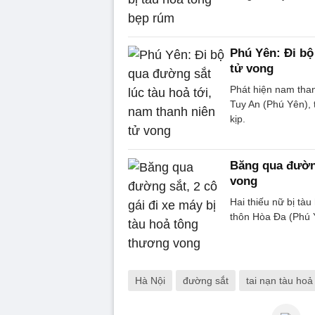
Phú Yên: Đi bộ
tử vong
Phát hiện nam tha
Tuy An (Phú Yên), 
kịp.
Băng qua đường
vong
Hai thiếu nữ bị tà
thôn Hòa Đa (Phú Y
Hà Nội
đường sắt
tai nạn tàu hoả