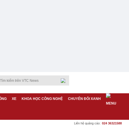
ỐNG
XE
KHOA HỌC CÔNG NGHỆ
CHUYỂN ĐỔI XANH
Liên hệ quảng cáo:
024 36321588